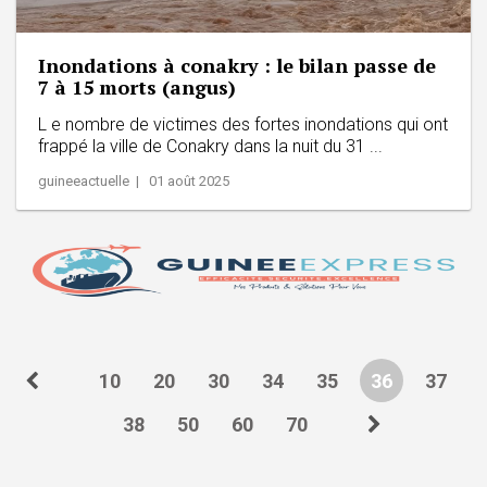
Inondations à conakry : le bilan passe de
7 à 15 morts (angus)
L e nombre de victimes des fortes inondations qui ont
frappé la ville de Conakry dans la nuit du 31 ...
guineeactuelle | 01 août 2025
10
20
30
34
35
36
37
38
50
60
70