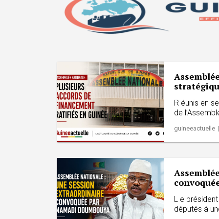
Assemblée 
stratégique
R éunis en se
de l’Assemblé
guineeactuelle 
Assemblée
convoqué
L e présiden
députés à une