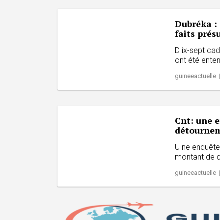
Dubréka : 
faits pré
D ix-sept cad
ont été entend
guineeactuelle |
Cnt: une 
détournem
U ne enquête 
montant de qu
guineeactuelle |