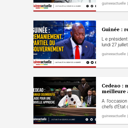
guineeactuelle |
Guinée : 
L e présiden
lundi 27 juill
guineeactuelle |
Cedeao : 
meilleure
A l’occasion
chefs d’État
guineeactuelle |