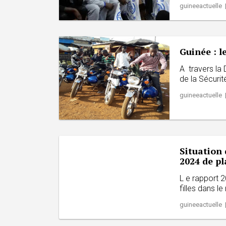
guineeactuelle 
Guinée : l
A travers la 
de la Sécurité
guineeactuelle 
Situation 
2024 de pl
L e rapport 2
filles dans l
guineeactuelle 