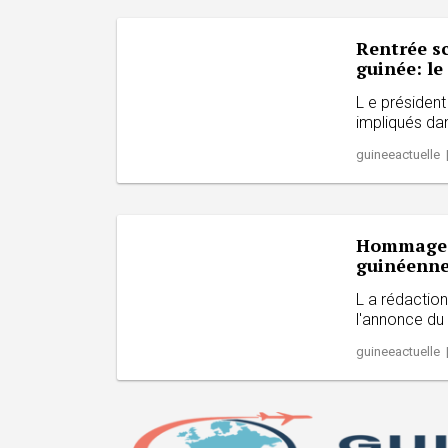
Rentrée sc
guinée: le
L e président 
impliqués dan
guineeactuelle 
Hommage à
guinéenne
L a rédactio
l'annonce du
guineeactuelle 