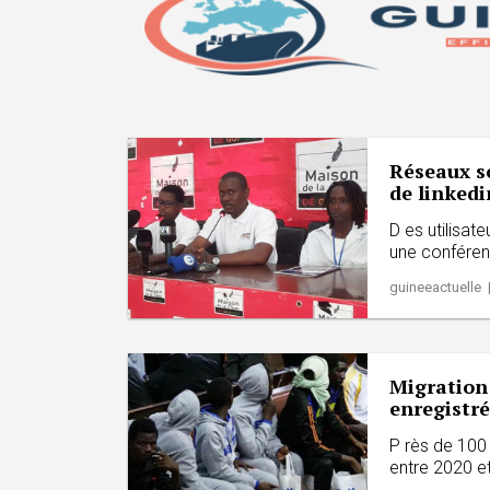
Réseaux so
de linked
D es utilisat
une conféren
guineeactuelle 
Migration 
enregistré
P rès de 100 
entre 2020 et