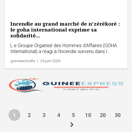
Incendie au grand marché de n’zérékoré :
le goha international exprime sa
solidarité...
L e Groupe Organisé des Hommes d'Affaires (GOHA
International) a réagi à l'incendie survenu dans l...
guineeactuelle | 24 juin 2026
1
2
3
4
5
10
20
30