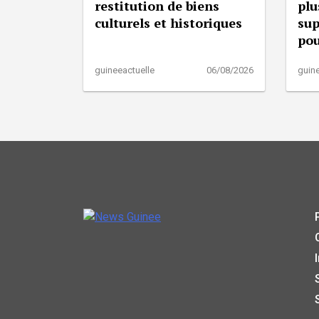
restitution de biens
plu
culturels et historiques
sup
pou
guineeactuelle
06/08/2026
guine