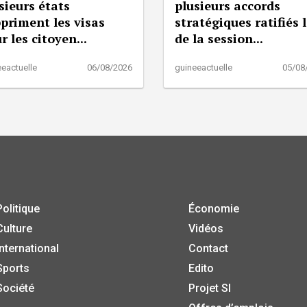
sieurs états
plusieurs accords
priment les visas
stratégiques ratifiés 
r les citoyen...
de la session...
eactuelle
06/08/2026
guineeactuelle
05/08
Politique
Économie
Culture
Vidéos
International
Contact
Sports
Edito
Société
Projet SI