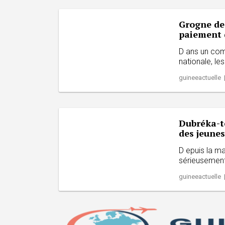
Grogne de
paiement d
D ans un comm
nationale, le
guineeactuelle 
Dubréka-té
des jeunes
D epuis la ma
sérieusement 
guineeactuelle 