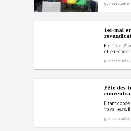
guineeactuelle 
1er-mai en
revendica
E n Côte d’Iv
et le respect
guineeactuelle 
Fête des t
concentrait
E tant donné
travailleurs, i
guineeactuelle 