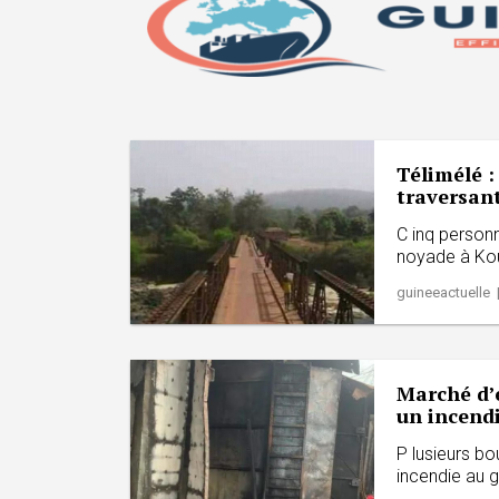
Télimélé 
traversant
C inq personn
noyade à Kou
guineeactuelle 
Marché d’
un incend
P lusieurs bo
incendie au g