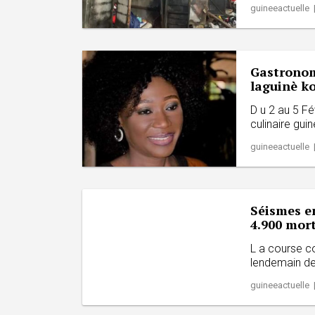
guineeactuelle 
Gastronomi
laguinè ko
D u 2 au 5 Fév
culinaire gui
guineeactuelle 
Séismes en
4.900 mor
L a course co
lendemain des
guineeactuelle 