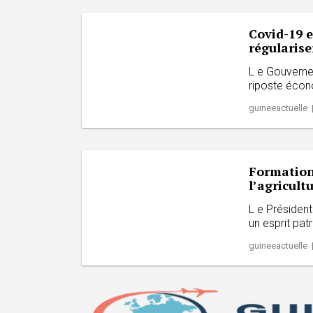
Covid-19 
régularise
L e Gouverne
riposte écono
guineeactuelle 
Formation 
l’agricult
L e Présiden
un esprit patr
guineeactuelle 