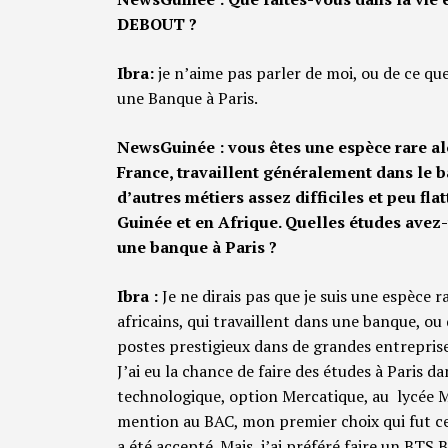
DEBOUT ?
Ibra:
je n’aime pas parler de moi, ou de ce que j
une Banque à Paris.
NewsGuinée : vous êtes une espèce rare alo
France, travaillent généralement dans le bâ
d’autres métiers assez difficiles et peu fla
Guinée et en Afrique. Quelles études avez
une banque à Paris ?
Ibra :
Je ne dirais pas que je suis une espèce r
africains, qui travaillent dans une banque, ou
postes prestigieux dans de grandes entreprises
J’ai eu la chance de faire des études à Paris d
technologique, option Mercatique, au lycée M
mention au BAC, mon premier choix qui fut cel
a été accepté. Mais, j’ai préféré faire un BT