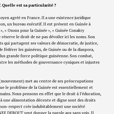
uelle est sa particularité ?
n agréé en France. Il a une existence juridique
tion, un bureau exécutif. Il est présent en Guinée à
, « Osons pour la Guinée », « Guinée Conakry
réserve le droit de ne pas dévoiler ici les noms. Son
s qui partagent ses valeurs de démocratie, de justice,
e fédérer les guinéens, de Guinée ou de la diaspora,
plus grande force politique guinéenne. Son combat,
ntre les méthodes de gouvernance cyniques et injustes
 (mouvement) met au centre de ses préoccupations
ue le problème de la Guinée est essentiellement et
ns. Nous pensons en effet que le droit à l’éducation,
roit à une alimentation décente et digne sont des droits
 non-respect crée indubitablement une société
E DEBOUT veut donner la parole aux sans voix. Il