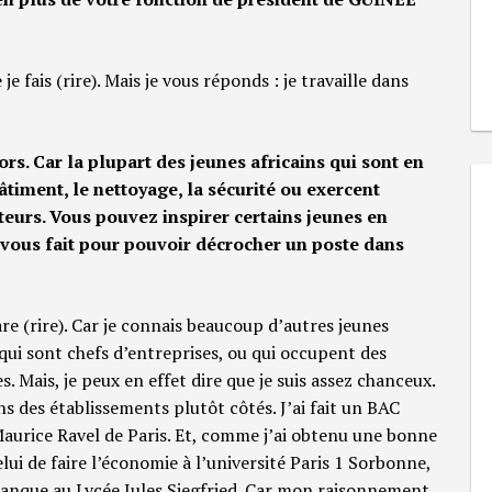
e fais (rire). Mais je vous réponds : je travaille dans
rs. Car la plupart des jeunes africains qui sont en
timent, le nettoyage, la sécurité ou exercent
tteurs. Vous pouvez inspirer certains jeunes en
-vous fait pour pouvoir décrocher un poste dans
are (rire). Car je connais beaucoup d’autres jeunes
 qui sont chefs d’entreprises, ou qui occupent des
. Mais, je peux en effet dire que je suis assez chanceux.
ans des établissements plutôt côtés. J’ai fait un BAC
aurice Ravel de Paris. Et, comme j’ai obtenu une bonne
ui de faire l’économie à l’université Paris 1 Sorbonne,
S Banque au Lycée Jules Siegfried. Car mon raisonnement