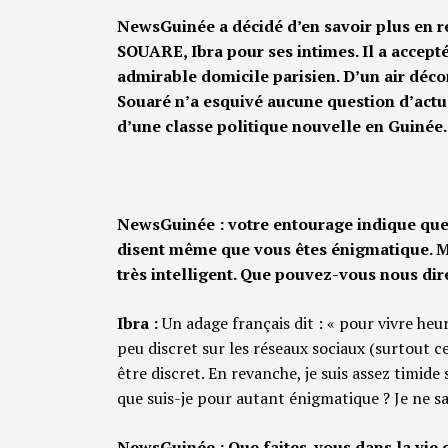
NewsGuinée a décidé d’en savoir plus en r
SOUARE, Ibra pour ses intimes. Il a accept
admirable domicile parisien. D’un air décon
Souaré n’a esquivé aucune question d’actual
d’une classe politique nouvelle en Guinée.
NewsGuinée : votre entourage indique que 
disent même que vous êtes énigmatique. Ma
très intelligent. Que pouvez-vous nous di
Ibra :
Un adage français dit : « pour vivre heure
peu discret sur les réseaux sociaux (surtout ce
être discret. En revanche, je suis assez timide
que suis-je pour autant énigmatique ? Je ne sa
NewsGuinée : Que faites-vous dans la vie 