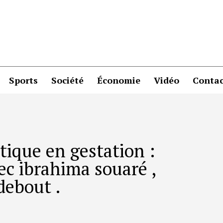
Sports
Société
Économie
Vidéo
Contac
tique en gestation :
ec ibrahima souaré ,
debout .