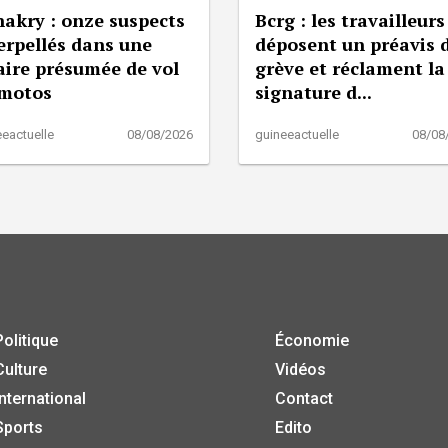
akry : onze suspects
Bcrg : les travailleurs
erpellés dans une
déposent un préavis 
aire présumée de vol
grève et réclament la
 motos
signature d...
eactuelle
08/08/2026
guineeactuelle
08/08
Politique
Économie
Culture
Vidéos
International
Contact
Sports
Edito