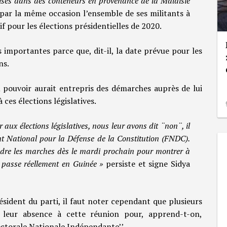
mises dans des conteneurs en provenance de la Malaisie
 par la même occasion l’ensemble de ses militants à
if pour les élections présidentielles de 2020.
as importantes parce que, dit-il, la date prévue pour les
ns.
au pouvoir aurait entrepris des démarches auprès de lui
ces élections législatives.
 aux élections législatives, nous leur avons dit ¨non¨, il
nt National pour la Défense de la Constitution (FNDC).
endre les marches dès le mardi prochain pour montrer à
 passe réellement en Guinée »
persiste et signe Sidya
résident du parti, il faut noter cependant que plusieurs
r leur absence à cette réunion pour, apprend-t-on,
lectorale Nationale Indépendante’’.