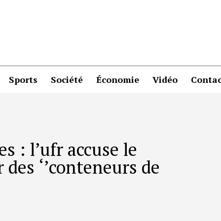
Sports
Société
Économie
Vidéo
Contac
s : l’ufr accuse le
r des ‘’conteneurs de