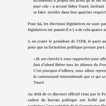
accablantes à propos des fiches qu’ils ont 
pour cela »
a accusé Sidya Touré, invitant
se faire enrôler dans leur quartier respect
Pour lui, les élections législatives ne sont p
législatives est passée il n’y a de cela quatre a
A en croire le président de l’UFR, le parti 
pour que sa formation politique prenne part à 
« Ils ont cherché à nous rapprocher pour aller
faut d’abord libérer tous les détenus du Fro
C’est pourquoi d’ailleurs, nous allons repr
la communauté internationale que ce qui se
Touré.
Au-delà de ce discours officiel tenu par le P
cadres du bureau politique ont brillé pa
participer ‘’aux activités de la Commission E