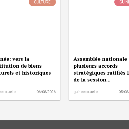
CULTURE
GUIN
née: vers la
Assemblée nationale 
titution de biens
plusieurs accords
turels et historiques
stratégiques ratifiés 
de la session...
eactuelle
06/08/2026
guineeactuelle
05/08