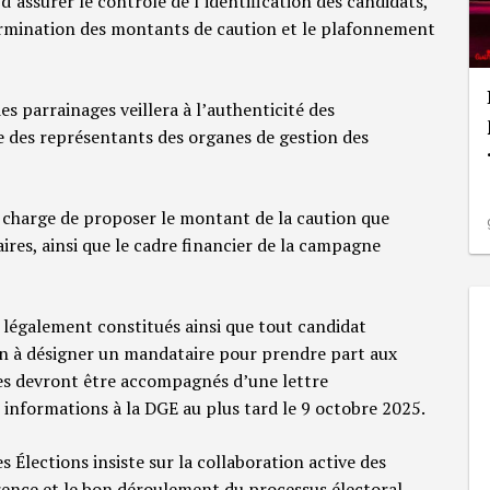
d’assurer le contrôle de l’identification des candidats,
étermination des montants de caution et le plafonnement
s parrainages veillera à l’authenticité des
e des représentants des organes de gestion des
a charge de proposer le montant de la caution que
ires, ainsi que le cadre financier de la campagne
s légalement constitués ainsi que tout candidat
ion à désigner un mandataire pour prendre part aux
es devront être accompagnés d’une lettre
informations à la DGE au plus tard le 9 octobre 2025.
s Élections insiste sur la collaboration active des
arence et le bon déroulement du processus électoral.