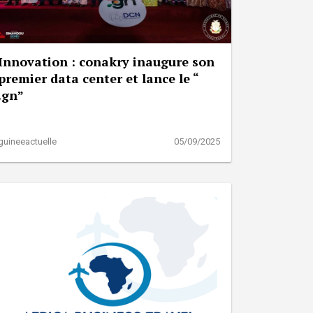
Innovation : conakry inaugure son
premier data center et lance le “
.gn”
guineeactuelle
05/09/2025