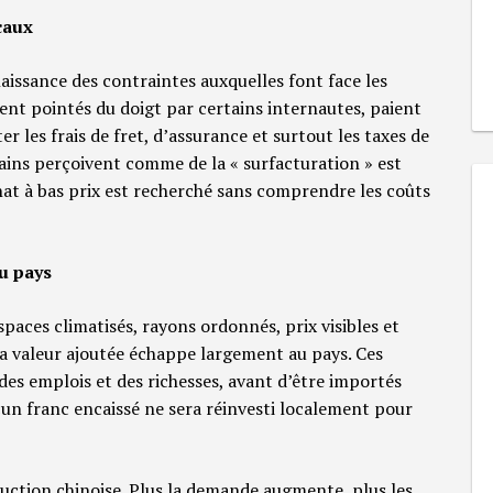
caux
issance des contraintes auxquelles font face les
t pointés du doigt par certains internautes, paient
er les frais de fret, d’assurance et surtout les taxes de
ins perçoivent comme de la « surfacturation » est
at à bas prix est recherché sans comprendre les coûts
u pays
paces climatisés, rayons ordonnés, prix visibles et
 la valeur ajoutée échappe largement au pays. Ces
 des emplois et des richesses, avant d’être importés
ucun franc encaissé ne sera réinvesti localement pour
uction chinoise. Plus la demande augmente, plus les