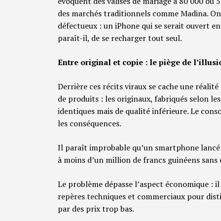
évoquent des valises de mariage à 80 000 ou 5
des marchés traditionnels comme Madina. On 
défectueux : un iPhone qui se serait ouvert e
paraît-il, de se recharger tout seul.
Entre original et copie : le piège de l’illus
Derrière ces récits viraux se cache une réali
de produits : les originaux, fabriqués selon le
identiques mais de qualité inférieure. Le cons
les conséquences.
Il paraît improbable qu’un smartphone lancé 
à moins d’un million de francs guinéens sans 
Le problème dépasse l’aspect économique : il
repères techniques et commerciaux pour distin
par des prix trop bas.