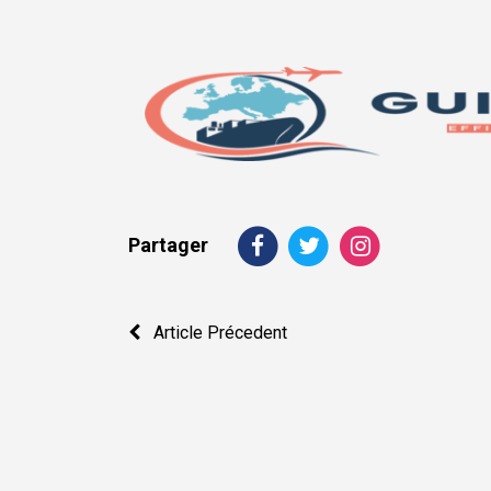
Partager
Navigation
Article Précedent
de
l’article