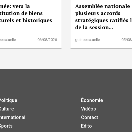
née: vers la
Assemblée nationale 
titution de biens
plusieurs accords
turels et historiques
stratégiques ratifiés 
de la session...
eactuelle
06/08/2026
guineeactuelle
05/08
Politique
Économie
Culture
Vidéos
International
Contact
Sports
Edito