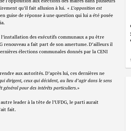
 de l’opposition aux élections des maires dans plusieurs
rement qu’il fait allusion à lui. «
L’opposition est
 en guise de réponse à une question qui lui a été posée
ia.
 l’installation des exécutifs communaux a pu être
enouveau a fait part de son amertume. D’ailleurs il
s dernières élections communales donnés par la CENI
rendre aux autorités. D’après lui, ces dernières ne
ui dirigent, ceux qui décident, au lieu d’agir dans le sens
êt général pour des intérêts particuliers.
»
utre leader à la tête de l’UFDG, le parti aurait
it fait.