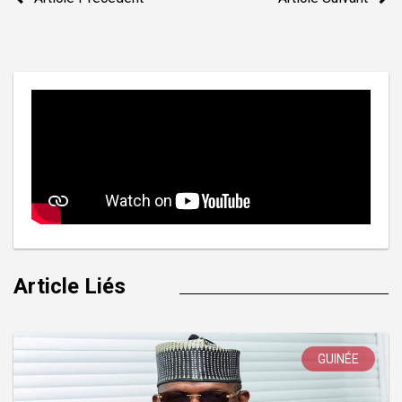
de
l’article
Article Liés
GUINÉE