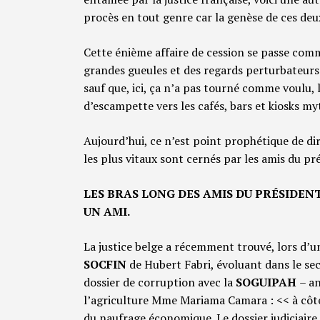
procès en tout genre car la genèse de ces deux
Cette énième affaire de cession se passe comme
grandes gueules et des regards perturbateurs 
sauf que, ici, ça n’a pas tourné comme voulu, l
d’escampette vers les cafés, bars et kiosks m
Aujourd’hui, ce n’est point prophétique de di
les plus vitaux sont cernés par les amis du pr
LES BRAS LONG DES AMIS DU PRÉSIDENT
UN AMI.
La justice belge a récemment trouvé, lors d’u
SOCFIN
de Hubert Fabri, évoluant dans le se
dossier de corruption avec la
SOGUIPAH
– a
l’agriculture Mme Mariama Camara : << à côt
du naufrage économique. Le dossier judiciaire 