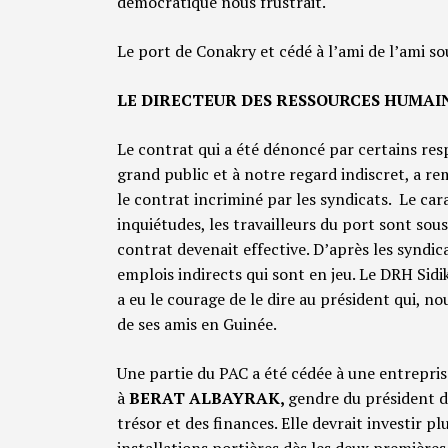
démocratique nous frustrait.
Le port de Conakry et cédé à l’ami de l’ami so
LE DIRECTEUR DES RESSOURCES HUMAI
Le contrat qui a été dénoncé par certains res
grand public et à notre regard indiscret, a re
le contrat incriminé par les syndicats. Le car
inquiétudes, les travailleurs du port sont sous
contrat devenait effective. D’après les syndica
emplois indirects qui sont en jeu. Le DRH Sidi
a eu le courage de le dire au président qui, no
de ses amis en Guinée.
Une partie du PAC a été cédée à une entrepr
à
BERAT ALBAYRAK,
gendre du président de
trésor et des finances. Elle devrait investir p
installations portières dès les deux première