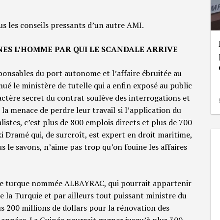
us les conseils pressants d’un autre AMI.
NES L’HOMME PAR QUI LE SCANDALE ARRIVE
ponsables du port autonome et l’affaire ébruitée au
mué le ministère de tutelle qui a enfin exposé au public
actère secret du contrat soulève des interrogations et
 la menace de perdre leur travail si l’application du
listes, c’est plus de 800 emplois directs et plus de 700
ki Dramé qui, de surcroît, est expert en droit maritime,
us le savons, n’aime pas trop qu’on fouine les affaires
ise turque nommée ALBAYRAC, qui pourrait appartenir
 la Turquie et par ailleurs tout puissant ministre du
lus 200 millions de dollars pour la rénovation des
s années. La Guinée pourrait gagner jusqu’à plus 300