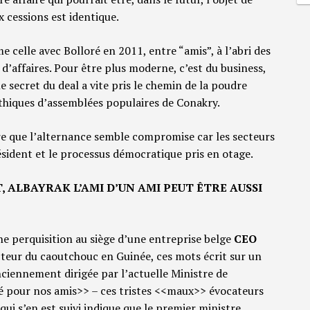
 cessions est identique.
 celle avec Bolloré en 2011, entre “amis”, à l’abri des
d’affaires. Pour être plus moderne, c’est du business,
e secret du deal a vite pris le chemin de la poudre
ythiques d’assemblées populaires de Conakry.
re que l’alternance semble compromise car les secteurs
ésident et le processus démocratique pris en otage.
, ALBAYRAK L’AMI D’UN AMI PEUT ÊTRE AUSSI
ne perquisition au siège d’une entreprise belge
CEO
cteur du caoutchouc en Guinée, ces mots écrit sur un
nciennement dirigée par l’actuelle Ministre de
é pour nos amis>> – ces tristes <<maux>> évocateurs
qui s’en est suivi indique que le premier ministre