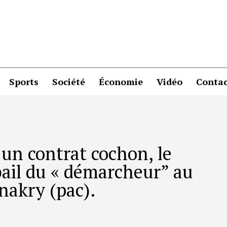
Sports
Société
Économie
Vidéo
Contac
 un contrat cochon, le
 bail du « démarcheur” au
nakry (pac).