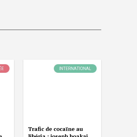
ÉE
INTERNATIONAL
Trafic de cocaïne au
e
libéria : joseph boakai