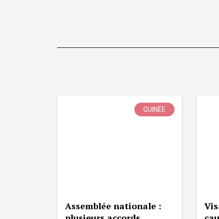
GUINÉE
Assemblée nationale :
Vis
plusieurs accords
cau