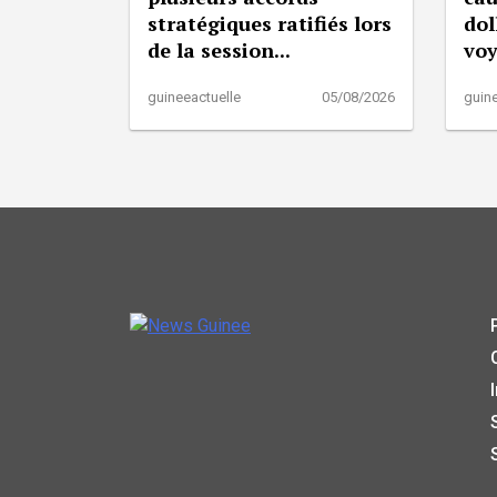
stratégiques ratifiés lors
dol
de la session...
vo
guineeactuelle
05/08/2026
guine