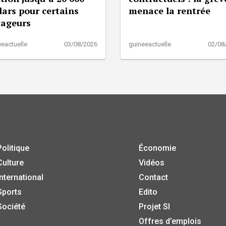
lars pour certains
menace la rentrée
yageurs
eactuelle
03/08/2026
guineeactuelle
02/08
Politique
Économie
Culture
Vidéos
International
Contact
Sports
Edito
Société
Projet SI
Offres d’emplois