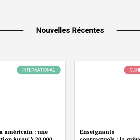
Nouvelles Récentes
INTERNATIONAL
GUIN
a américain : une
Enseignants
tion jusqu’à 20 000
contractuels : la grèv