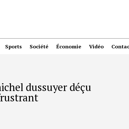
Sports
Société
Économie
Vidéo
Contac
michel dussuyer déçu
frustrant