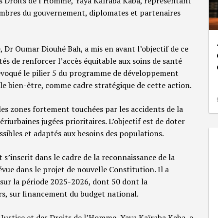
es Droits de l’Homme, Yaya Kaïraba Kaba, représentant
membres du gouvernement, diplomates et partenaires
, Dr Oumar Diouhé Bah, a mis en avant l’objectif de ce
ités de renforcer l’accès équitable aux soins de santé
 évoqué le pilier 5 du programme de développement
e bien-être, comme cadre stratégique de cette action.
 les zones fortement touchées par les accidents de la
ériurbaines jugées prioritaires. L’objectif est de doter
sibles et adaptés aux besoins des populations.
 s’inscrit dans le cadre de la reconnaissance de la
ue dans le projet de nouvelle Constitution. Il a
 sur la période 2025-2026, dont 50 dont la
rs, sur financement du budget national.
a Justice et des Droits de l’Homme, Yaya Kaïraba Kaba, a