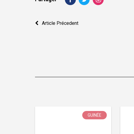
Navigation
Article Précedent
de
l’article
GUINÉE