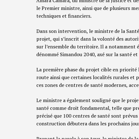
Amara Camara, du ministre de la Justice et d
le Premier ministre, ainsi que de plusieurs 
techniques et financiers.
Dans son intervention, le ministre de la Santé
projet, qui s’inscrit dans la volonté des autor
sur l’ensemble du territoire. Il a notamment
dénommé Simandou 2040, axé sur la santé et l
La première phase du projet cible en priorité
route ainsi que certaines localités rurales et p
ces zones de centres de santé modernes, acces
Le ministre a également souligné que le projet
santé comme droit fondamental, telle que prév
précisé que 100 centres de santé sont prévus
construction débutera dans les prochains jou
Prenant la parole à son tour, le ministre de l