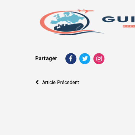
Partager
Navigation
Article Précedent
de
l’article