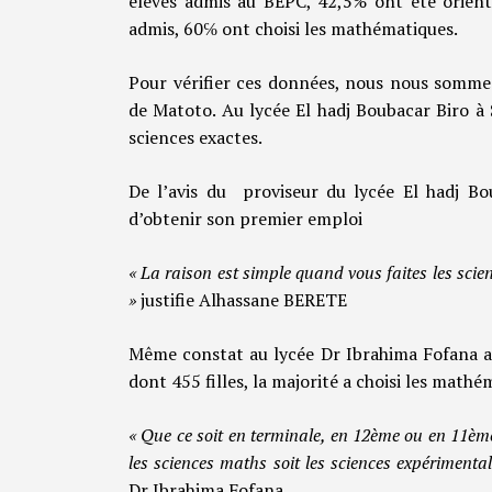
élèves admis au BEPC, 42,5% ont été orient
admis, 60℅ ont choisi les mathématiques.
Pour vérifier ces données, nous nous somme
de Matoto. Au lycée El hadj Boubacar Biro à 
sciences exactes.
De l’avis du proviseur du lycée El hadj Bou
d’obtenir son premier emploi
« La raison est simple quand vous faites les scienc
»
justifie Alhassane BERETE
Même constat au lycée Dr Ibrahima Fofana au
dont 455 filles, la majorité a choisi les math
« Que ce soit en terminale, en 12ème ou en 11ème,
les sciences maths soit les sciences expérimental
Dr Ibrahima Fofana.