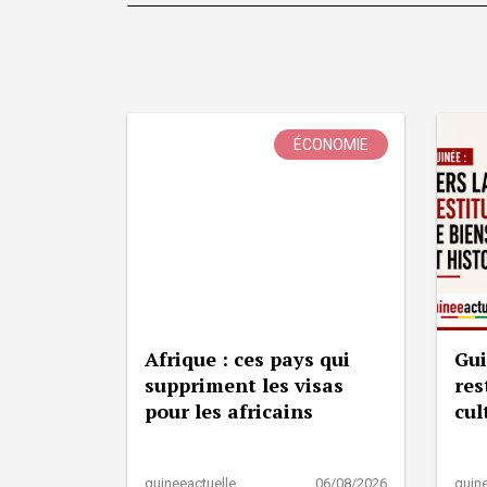
ÉCONOMIE
Afrique : ces pays qui
Gui
suppriment les visas
res
pour les africains
cul
guineeactuelle
06/08/2026
guine