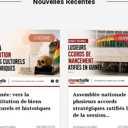
Nouvelles Récentes
CULTURE
GUIN
née: vers la
Assemblée nationale 
titution de biens
plusieurs accords
turels et historiques
stratégiques ratifiés 
de la session...
eactuelle
06/08/2026
guineeactuelle
05/08