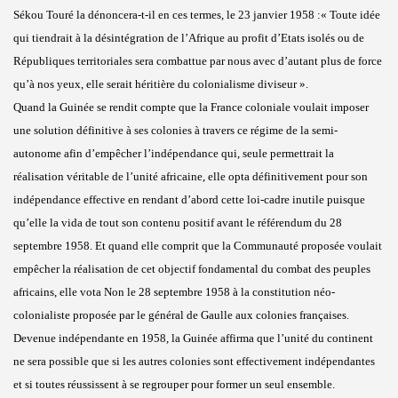
Sékou Touré la dénoncera-t-il en ces termes, le 23 janvier 1958 :« Toute idée
qui tiendrait à la désintégration de l’Afrique au profit d’Etats isolés ou de
Républiques territoriales sera combattue par nous avec d’autant plus de force
qu’à nos yeux, elle serait héritière du colonialisme diviseur ».
Quand la Guinée se rendit compte que la France coloniale voulait imposer
une solution définitive à ses colonies à travers ce régime de la semi-
autonome afin d’empêcher l’indépendance qui, seule permettrait la
réalisation véritable de l’unité africaine, elle opta définitivement pour son
indépendance effective en rendant d’abord cette loi-cadre inutile puisque
qu’elle la vida de tout son contenu positif avant le référendum du 28
septembre 1958. Et quand elle comprit que la Communauté proposée voulait
empêcher la réalisation de cet objectif fondamental du combat des peuples
africains, elle vota Non le 28 septembre 1958 à la constitution néo-
colonialiste proposée par le général de Gaulle aux colonies françaises.
Devenue indépendante en 1958, la Guinée affirma que l’unité du continent
ne sera possible que si les autres colonies sont effectivement indépendantes
et si toutes réussissent à se regrouper pour former un seul ensemble.