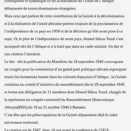
conséquente et tyrannique ce fut la réalisation de l’Unité de l’Afrique
débarrassée de toutes dominations étrangères.
Mais ceux qui parlent de cette contribution de la Guinée à la décolonisation
et à la réalisation de l’unité africaine partent toujours de la proclamation de
l’indépendance de ce pays en 1958 et de la décision qu’elle avait prise à ce
sujet. Or, le père de l’indépendance de notre pays, Ahmed Sékou Touré s’est
incorporé très tôt l’Afrique et n’a lutté que dans un cadre unitaire. Un fait et
une citation l’attestent.
Le fait : dès la publication du Manifeste du 18 septembre 1946 convoquant
un congrès pour la constitution d’un grand parti politique africain regroupant
toutes les formations luttant dans les colonies françaises d’Afrique , la Guinée
constitua un comité d’initiative du rassemblement dès le 29 septembre 1946
et forma une délégation de 11 membres dont Ahmed Sékou Touré, chargée de
la représenter au congrès constitutif du Rassemblement Démocratique
Africain(RDA) du 18 au 21 octobre 1946 à Bamako.
C’est dire que les préoccupations de la Guinée dépassaient déjà le cadre
strictement territorial.
La citation est de 1947, donc 16 ans avant la conférence de l’OUA :