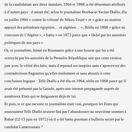
de la candidature aux deux mandats, 1964 et 1968, a été désormais attribuée
à d’autres pays : il aurait été, selon le journaliste Boubacar Yacine Diallo, élu
en juillet 1964 « contre la volonté de Sékou Touré » et « grâce au soutien
appuyé des présidents égyptien… et algérien… »; Réélu en 1968 « grâce au
concours de l’Algérie », « battu » en 1972 parce que « lâché par les autorités
politiques de son pays ».
Or, ce journaliste, formé en Roumanie grâce à une bourse qui lui a été
octroyée par les autorités de la Première République sait que cette version
jure avec la vérité des faits; mais il reprend ses inepties sans s’apercevoir des
contradictions flagrantes qu’elles renferment et sans aboutir à cette
conclusion logique : Telli Diallo a été élu en 1964, réélu en 1968 parce qu’il
avait été présenté par la Guinée, après une intense propagande auprès de
nombreux Etats qui se fatiguaient déjà de lui.
Et puis, si ce que raconte ce journaliste était vrai, pourquoi les Etats qui
soutenaient Telli Diallo avaient fini par l’abandonner au neuvième sommet à
Rabat (12-15 juin en 1972) où il a été battu pourtant à bulletin secret par le
candidat Camerounais ?