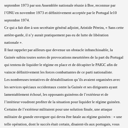
septembre 1973 par son Assemblée nationale réunie à Boe, reconnue par
l’ONU en novembre 1973 et définitivement acceptée par le Portugal le10
septembre 1974.
Ce qui a fait dire à son secrétaire général adjoint, Aristide Péreira, « Sans cette
arrière-garde, il n’y aurait pratiquement pas eu de lutte de libération
nationale ».
Il faut rappeler par ailleurs que devenue un obstacle infranchissable, la
Guinée subira toutes sortes de provocations meurtrières de la part du Portugal
qui tentera de liquider le régime en place et de décapiter le PAIGC afin de
vaincre définitivement les forces combattantes de ce parti nationaliste.
Les nombreuses tentatives de déstabilisation qu’ils avaient organisées avec
les services spéciaux occidentaux contre la Guinée et ses dirigeants ayant
lamentablement échoué, les opposants guinéens de l’extérieur et de
l’intérieur voudront profiter de la situation pour liquider le régime guinéen.
Certains de l’extérieur militaient pour une solution finale, une attaque
militaire de grande envergure qui devra être fatale au régime guinéen : « une
telle opération, dont le succès était certain, disaient-ils aux portugais, vous