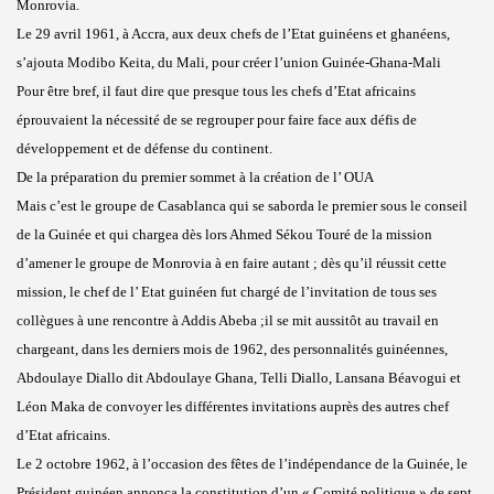
Monrovia.
Le 29 avril 1961, à Accra, aux deux chefs de l’Etat guinéens et ghanéens,
s’ajouta Modibo Keita, du Mali, pour créer l’union Guinée-Ghana-Mali
Pour être bref, il faut dire que presque tous les chefs d’Etat africains
éprouvaient la nécessité de se regrouper pour faire face aux défis de
développement et de défense du continent.
De la préparation du premier sommet à la création de l’ OUA
Mais c’est le groupe de Casablanca qui se saborda le premier sous le conseil
de la Guinée et qui chargea dès lors Ahmed Sékou Touré de la mission
d’amener le groupe de Monrovia à en faire autant ; dès qu’il réussit cette
mission, le chef de l’ Etat guinéen fut chargé de l’invitation de tous ses
collègues à une rencontre à Addis Abeba ;il se mit aussitôt au travail en
chargeant, dans les derniers mois de 1962, des personnalités guinéennes,
Abdoulaye Diallo dit Abdoulaye Ghana, Telli Diallo, Lansana Béavogui et
Léon Maka de convoyer les différentes invitations auprès des autres chef
d’Etat africains.
Le 2 octobre 1962, à l’occasion des fêtes de l’indépendance de la Guinée, le
Président guinéen annonça la constitution d’un « Comité politique » de sept