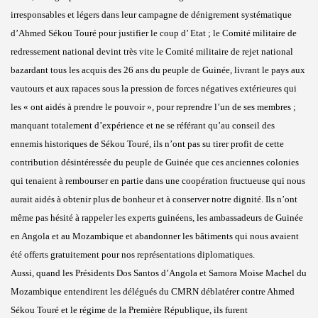
irresponsables et légers dans leur campagne de dénigrement systématique
d’Ahmed Sékou Touré pour justifier le coup d’ Etat ; le Comité militaire de
redressement national devint très vite le Comité militaire de rejet national
bazardant tous les acquis des 26 ans du peuple de Guinée, livrant le pays aux
vautours et aux rapaces sous la pression de forces négatives extérieures qui
les « ont aidés à prendre le pouvoir », pour reprendre l’un de ses membres ;
manquant totalement d’expérience et ne se référant qu’au conseil des
ennemis historiques de Sékou Touré, ils n’ont pas su tirer profit de cette
contribution désintéressée du peuple de Guinée que ces anciennes colonies
qui tenaient à rembourser en partie dans une coopération fructueuse qui nous
aurait aidés à obtenir plus de bonheur et à conserver notre dignité. Ils n’ont
même pas hésité à rappeler les experts guinéens, les ambassadeurs de Guinée
en Angola et au Mozambique et abandonner les bâtiments qui nous avaient
été offerts gratuitement pour nos représentations diplomatiques.
Aussi, quand les Présidents Dos Santos d’Angola et Samora Moise Machel du
Mozambique entendirent les délégués du CMRN déblatérer contre Ahmed
Sékou Touré et le régime de la Première République, ils furent