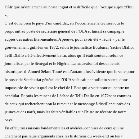
l’Afrique m’ont amené au poste ingrat et si difficile que j’occupe aujourd’hui
».
C’est donc bien le pays d’un candidat, en l’occurrence la Guinée, qui le
proposait au poste de secrétaire général de l’OUA et faisait sa campagne
auprès des autres Etat-membres. A preuve, pour avoir été « lâché » par le
gouvernement guinéen en 1972, selon le journaliste Boubacar Yacine Diallo,
Telli Diallo a été effectivement battu, alors qu’il était soutenu, selon ce
journaliste, par le Sénégal et le Nigéria. La mauvaise foi des ennemis
historiques d’ Ahmed Sékou Touré est d’autant plus évidente que le vote pour
le poste de Secrétariat général de l’OUA se faisait par bulletin secret, donc
impossible de savoir quel est le chef de l’ Etat qui a voté pour ou contre un
candidat. Et puis les raisons de l’échec de Telli Diallo en 1972sont connues
de ceux qui recherchent non la rumeur et le mensonge à distiller auprès des
jeunes et des naïfs, mais les faits vérifiables sur l’histoire récente de notre
pays.
En effet, trois raisons fondamentales et avérées, connues de ceux qui ne
cherchent pas leurs arguments chez les historiens du week-end ou les «