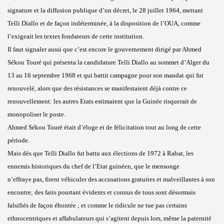
signature et la diffusion publique d’un décret, le 28 juillet 1964, mettant
Telli Diallo et de façon indéterminée, à la disposition de l’OUA, comme
l’exigeait les textes fondateurs de cette institution.
Il faut signaler aussi que c’est encore le gouvernement dirigé par Ahmed
Sékou Touré qui présenta la candidature Telli Diallo au sommet d’Alger du
13 au 16 septembre 1968 et qui battit campagne pour son mandat qui fut
renouvelé, alors que des résistances se manifestaient déjà contre ce
renouvellement: les autres Etats estimaient que la Guinée risquerait de
monopoliser le poste.
Ahmed Sékou Touré était d’éloge et de félicitation tout au long de cette
période.
Mais dès que Telli Diallo fut battu aux élections de 1972 à Rabat, les
ennemis historiques du chef de l’Etat guinéen, que le mensonge
n’effraye pas, firent véhiculer des accusations gratuites et malveillantes à son
encontre; des faits pourtant évidents et connus de tous sont désormais
falsifiés de façon éhontée ; et comme le ridicule ne tue pas certains
ethnocentriques et affabulateurs qui s’agitent depuis lors, même la paternité