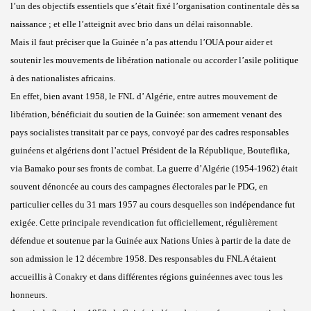
l’un des objectifs essentiels que s’était fixé l’organisation continentale dès sa
naissance ; et elle l’atteignit avec brio dans un délai raisonnable.
Mais il faut préciser que la Guinée n’a pas attendu l’OUA pour aider et
soutenir les mouvements de libération nationale ou accorder l’asile politique
à des nationalistes africains.
En effet, bien avant 1958, le FNL d’ Algérie, entre autres mouvement de
libération, bénéficiait du soutien de la Guinée: son armement venant des
pays socialistes transitait par ce pays, convoyé par des cadres responsables
guinéens et algériens dont l’actuel Président de la République, Bouteflika,
via Bamako pour ses fronts de combat. La guerre d’Algérie (1954-1962) était
souvent dénoncée au cours des campagnes électorales par le PDG, en
particulier celles du 31 mars 1957 au cours desquelles son indépendance fut
exigée. Cette principale revendication fut officiellement, régulièrement
défendue et soutenue par la Guinée aux Nations Unies à partir de la date de
son admission le 12 décembre 1958. Des responsables du FNLA étaient
accueillis à Conakry et dans différentes régions guinéennes avec tous les
honneurs.