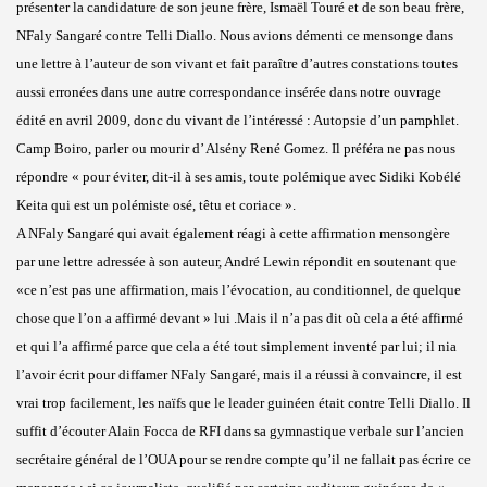
présenter la candidature de son jeune frère, Ismaël Touré et de son beau frère,
NFaly Sangaré contre Telli Diallo. Nous avions démenti ce mensonge dans
une lettre à l’auteur de son vivant et fait paraître d’autres constations toutes
aussi erronées dans une autre correspondance insérée dans notre ouvrage
édité en avril 2009, donc du vivant de l’intéressé : Autopsie d’un pamphlet.
Camp Boiro, parler ou mourir d’ Alsény René Gomez. Il préféra ne pas nous
répondre « pour éviter, dit-il à ses amis, toute polémique avec Sidiki Kobélé
Keita qui est un polémiste osé, têtu et coriace ».
A NFaly Sangaré qui avait également réagi à cette affirmation mensongère
par une lettre adressée à son auteur, André Lewin répondit en soutenant que
«ce n’est pas une affirmation, mais l’évocation, au conditionnel, de quelque
chose que l’on a affirmé devant » lui .Mais il n’a pas dit où cela a été affirmé
et qui l’a affirmé parce que cela a été tout simplement inventé par lui; il nia
l’avoir écrit pour diffamer NFaly Sangaré, mais il a réussi à convaincre, il est
vrai trop facilement, les naïfs que le leader guinéen était contre Telli Diallo. Il
suffit d’écouter Alain Focca de RFI dans sa gymnastique verbale sur l’ancien
secrétaire général de l’OUA pour se rendre compte qu’il ne fallait pas écrire ce