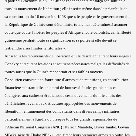
A partir du 2octobre 1958 , la Guinée indépendante renforça son soutien à
tous les mouvement de libération ; elle inscrira même dans le préambule de
sa constitution du 10 novembre 1958 que « le peuple et le gouvernement de
la République de Guinée sont déterminés, totalement déterminés à assumer
coûte que coûte à libérer les peuples d’Afrique encore colonisés, car la liberté
guinéenne perdrait toute sa signification et sa portée si elle devait se
restreindre à ses limites territoriales ».
Ainsi tous les mouvements de libération qui le désiraient eurent leurs sièges à
Conakry et reçurent les aides et soutiens nécessaires malgré les difficultés de
toutes sortes que la Guinée rencontrait et ses faibles moyens.
Ce soutien consistait en fourniture d’armes et de munitions, en contribution
financière substantielle, en octroi de bourses d’études guinéennes et
étrangères aux cadres et étudiants de ces mouvements dont le choix des
bénéficiaires revenait aux structures appropriées des mouvements de
libération ; entraînement des combattants dans divers camps militaires
particulièrement à Kindia où presque tous les grands responsables de
l’African National Congress (ANC) : Nelson Mandéla, Oliver Tambo, Govan
MBéki, père de Thabo NBéki, , etc. firent leurs premières armes ;en outre, les