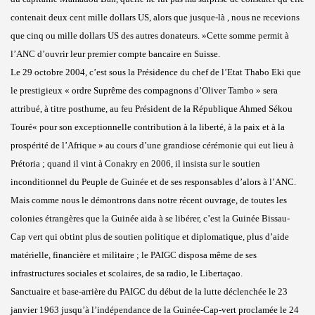
contenait deux cent mille dollars US, alors que jusque-là , nous ne recevions
que cinq ou mille dollars US des autres donateurs. »Cette somme permit à
l’ANC d’ouvrir leur premier compte bancaire en Suisse.
Le 29 octobre 2004, c’est sous la Présidence du chef de l’Etat Thabo Eki que
le prestigieux « ordre Suprême des compagnons d’Oliver Tambo » sera
attribué, à titre posthume, au feu Président de la République Ahmed Sékou
Touré« pour son exceptionnelle contribution à la liberté, à la paix et à la
prospérité de l’Afrique » au cours d’une grandiose cérémonie qui eut lieu à
Prétoria ; quand il vint à Conakry en 2006, il insista sur le soutien
inconditionnel du Peuple de Guinée et de ses responsables d’alors à l’ANC.
Mais comme nous le démontrons dans notre récent ouvrage, de toutes les
colonies étrangères que la Guinée aida à se libérer, c’est la Guinée Bissau-
Cap vert qui obtint plus de soutien politique et diplomatique, plus d’aide
matérielle, financière et militaire ; le PAIGC disposa même de ses
infrastructures sociales et scolaires, de sa radio, le Libertaçao.
Sanctuaire et base-arrière du PAIGC du début de la lutte déclenchée le 23
janvier 1963 jusqu’à l’indépendance de la Guinée-Cap-vert proclamée le 24