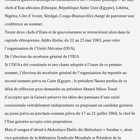
chefs d’Etat africains (Ethiopie, République Arabe Unie (Egypte), Libéria,
Nigéria, Côte d’ Ivoire, Sénégal, Congo-Brazzaville) chargé de patronner une
conférence au sommet.
Trente deux chefs d’Etats et de gouvernement se retrouvèrent alors dans la
capitale éthiopienne, Addis Abeba, du 22 au 25 mai 1963, pour créer
l’organisation de l’Unité Africaine (OUA).
De l’élection du secrétaire général de l’OUA
Si l’OUA a été constituée et une charte adoptée à l’issue de ce premier
sommet, l’élection du secrétaire général de l’organisation fut reportée au
second sommet prévu au Caire (Egypte ; le président Nasser profita de ce
délai de réflexion pour demander au président Ahmed Sékou Touré
d’accepter que la Guinée préserve les idées des partisans d’une unité
continentale véritablement indépendante en proposant un candidat guinéen
au poste prévu au prochain sommet prévu du 17 au 21 juillet 1964; le chef de
l’Etat guinéen accepta cette proposition.
Mais il songea d’abord à Abdoulaye Diallo dit Abdoulaye « Soudan », alors
vice-président de la fédération Syndicale Mondiale et Président de la