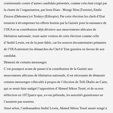
continentale contre d’autres candidats présentés, comme cela était exigé par
la charte de l’organisation, par leurs Etats : Mongi Slim (Tunisie), Emile
Zinzou (Dahomey) et Tesfaye (Ethiopie). Par cette élection les chefs d’Etat
tenaient à récompenser les efforts fournis par la Guinée pour la naissance de
l’OUA et sa contribution déjà décisive aux mouvements africains de
libération nationale; toute autre version de cette élection comme celle
d’André Lewin, est de la pure fable, car les sources documentaires primaires
de l’OUA attestent les démarches du Chef d’ Etat guinéen en faveur de son
candidat.
Démenti de certains mensonges
C’est pourquoi avant de passer à la contribution de la Guinée aux
mouvements africains de libération nationale, il est nécessaire de démentir
certains mensonges véhiculés à propos de l’élection de Telli Diallo au Caire,
qui se serait faite malgré l’opposition d’Ahmed Sékou Touré, et de sa non
réélection en 1972parce que, a-t-on prétendu, les autorités guinéennes ne
l’auraient pas soutenu.
Ainsi selon, l’ambassadeur André Lewin, Ahmed Sékou Touré aurait songé à