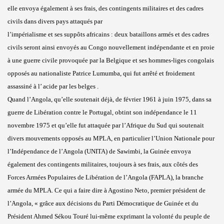
elle envoya également à ses frais, des contingents militaires et des cadres
civils dans divers pays attaqués par
l’impérialisme et ses suppôts africains : deux bataillons armés et des cadres
civils seront ainsi envoyés au Congo nouvellement indépendante et en proie
à une guerre civile provoquée par la Belgique et ses hommes-liges congolais
opposés au nationaliste Patrice Lumumba, qui fut arrêté et froidement
assassiné à l’ acide par les belges .
Quand l’Angola, qu’elle soutenait déjà, de février 1961 à juin 1975, dans sa
guerre de Libération contre le Portugal, obtint son indépendance le 11
novembre 1975 et qu’elle fut attaquée par l’Afrique du Sud qui soutenait
divers mouvements opposés au MPLA, en particulier l’Union Nationale pour
l’Indépendance de l’Angola (UNITA) de Sawimbi, la Guinée envoya
également des contingents militaires, toujours à ses frais, aux côtés des
Forces Armées Populaires de Libération de l’Angola (FAPLA), la branche
armée du MPLA. Ce qui a faire dire à Agostino Neto, premier président de
l’Angola, « grâce aux décisions du Parti Démocratique de Guinée et du
Président Ahmed Sékou Touré lui-même exprimant la volonté du peuple de