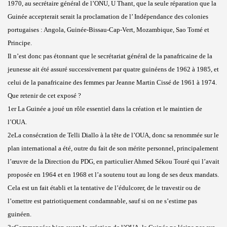
1970, au secrétaire général de l’ONU, U Thant, que la seule réparation que la
Guinée accepterait serait la proclamation de l’ Indépendance des colonies
portugaises : Angola, Guinée-Bissau-Cap-Vert, Mozambique, Sao Tomé et
Principe.
Il n’est donc pas étonnant que le secrétariat général de la panafricaine de la
jeunesse ait été assuré successivement par quatre guinéens de 1962 à 1985, et
celui de la panafricaine des femmes par Jeanne Martin Cissé de 1961 à 1974.
Que retenir de cet exposé ?
1er La Guinée a joué un rôle essentiel dans la création et le maintien de
l’OUA.
2eLa consécration de Telli Diallo à la tête de l’OUA, donc sa renommée sur le
plan international a été, outre du fait de son mérite personnel, principalement
l’œuvre de la Direction du PDG, en particulier Ahmed Sékou Touré qui l’avait
proposée en 1964 et en 1968 et l’a soutenu tout au long de ses deux mandats.
Cela est un fait établi et la tentative de l’édulcorer, de le travestir ou de
l’omettre est patriotiquement condamnable, sauf si on ne s’estime pas
guinéen.