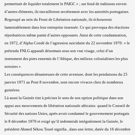
permettrait de liquider totalement le PAIGC » ; sur fond de trahisons envers
d’autres éléments, ils travailleront secrètement avec les autorités portugaises.
Regroupé au sein du Front de Libération nationale, ils échoueront
lamentablement dans leur entreprise insensée. Ce qui provoqua des réactions
réprobatrices même parmi d’autres opposants. Ainsi de cette condamnation,
en 1972, d’Alpha Condé de l’agression suicidaire du 22 novembre 1970: « le
prétendu FNLG apparaît désormais sous son vrai visage, celui d’un
instrument des pires ennemis de l’Afrique, des milieux colonialistes les plus
notoires ».
Les conséquences désastreuses de cette aventure, dont les pendaisons du 25
janvier 1971 au Pont 8 novembre, sont encore vivaces chez de nombreux
guinéens.
Là aussi la Guinée tint à préciser le sens de son option politique dans son
appui aux mouvements de libération nationale africains: quand le Conseil de
Sécurité des nations Unies, après avoir condamné le gouvernement portugais
le 8 décembre 1970 et exigé qu’il indemnisât intégralement la Guinée, le
président Ahmed Sékou Touré signifia , dans une lettre, datée du 16 décembre