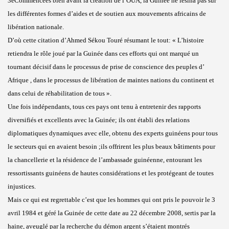
3eCommencées bien avant la création de l’OUA, la Guinée ne lésina pas sur
les différentes formes d’aides et de soutien aux mouvements africains de
libération nationale.
D’où cette citation d’Ahmed Sékou Touré résumant le tout: « L’histoire
retiendra le rôle joué par la Guinée dans ces efforts qui ont marqué un
tournant décisif dans le processus de prise de conscience des peuples d’
Afrique , dans le processus de libération de maintes nations du continent et
dans celui de réhabilitation de tous ».
Une fois indépendants, tous ces pays ont tenu à entretenir des rapports
diversifiés et excellents avec la Guinée; ils ont établi des relations
diplomatiques dynamiques avec elle, obtenu des experts guinéens pour tous
le secteurs qui en avaient besoin ;ils offrirent les plus beaux bâtiments pour
la chancellerie et la résidence de l’ambassade guinéenne, entourant les
ressortissants guinéens de hautes considérations et les protégeant de toutes
injustices.
Mais ce qui est regrettable c’est que les hommes qui ont pris le pouvoir le 3
avril 1984 et géré la Guinée de cette date au 22 décembre 2008, sertis par la
haine, aveuglé par la recherche du démon argent s’étaient montrés