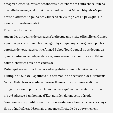
désagréablement surpris et déconcertés d’entendre des Guinéens se livrer à
une telle bassesse, à tel point que le chef de l’Etat Mozambiquais n’a pas
hésité d’affirmer un jour à des Guinéens en visite privée au pays que « le
monde tourne désormais à
l’envers en Guinée ».
Aucun des dirigeants de ces pays n’a effectué une visite officielle en Guinée
« pour ne pas cautionner la campagne hystérique injuste organisée par les
autorités de votre pays contre Ahmed Sékou Touré auquel nous devons en
grande partie notre indépendance », nous a-t-on dit à Pretoria en 2004 au
cours d’entretiens avec des cadres de
l’ANC qui avaient pratiqué les cadres guinéens durant la lutte contre
l’Afrique du Sud de l’apartheid ; la cérémonie de décoration des Présidents
Gamal Abdel Nasser et Ahmed Sékou Touré à titre posthume était une
obligation morale pour eux. On notera aussi qu’aucune invitation officielle
n’a été adressée à un homme d’Etat guinéen durant cette période.
Sans compter la pénible situation des ressortissants Guinéens dans ces pays ;
ils ne bénéficièrent désormais d’aucune sollicitude du gouvernement