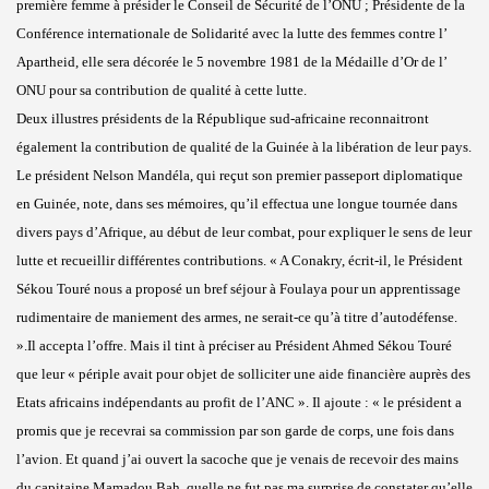
première femme à présider le Conseil de Sécurité de l’ONU ; Présidente de la
Conférence internationale de Solidarité avec la lutte des femmes contre l’
Apartheid, elle sera décorée le 5 novembre 1981 de la Médaille d’Or de l’
ONU pour sa contribution de qualité à cette lutte.
Deux illustres présidents de la République sud-africaine reconnaitront
également la contribution de qualité de la Guinée à la libération de leur pays.
Le président Nelson Mandéla, qui reçut son premier passeport diplomatique
en Guinée, note, dans ses mémoires, qu’il effectua une longue tournée dans
divers pays d’Afrique, au début de leur combat, pour expliquer le sens de leur
lutte et recueillir différentes contributions. « A Conakry, écrit-il, le Président
Sékou Touré nous a proposé un bref séjour à Foulaya pour un apprentissage
rudimentaire de maniement des armes, ne serait-ce qu’à titre d’autodéfense.
».Il accepta l’offre. Mais il tint à préciser au Président Ahmed Sékou Touré
que leur « périple avait pour objet de solliciter une aide financière auprès des
Etats africains indépendants au profit de l’ANC ». Il ajoute : « le président a
promis que je recevrai sa commission par son garde de corps, une fois dans
l’avion. Et quand j’ai ouvert la sacoche que je venais de recevoir des mains
du capitaine Mamadou Bah, quelle ne fut pas ma surprise de constater qu’elle