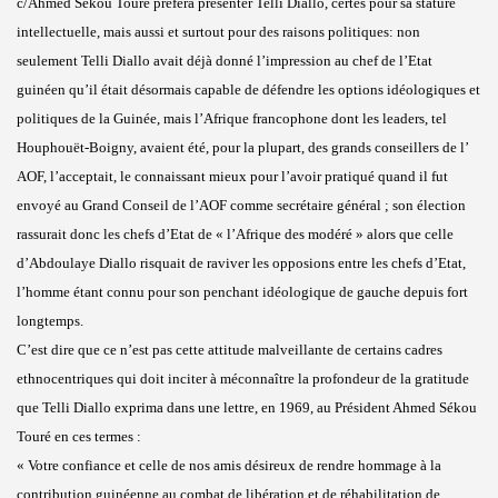
c/Ahmed Sékou Touré préféra présenter Telli Diallo, certes pour sa stature
intellectuelle, mais aussi et surtout pour des raisons politiques: non
seulement Telli Diallo avait déjà donné l’impression au chef de l’Etat
guinéen qu’il était désormais capable de défendre les options idéologiques et
politiques de la Guinée, mais l’Afrique francophone dont les leaders, tel
Houphouët-Boigny, avaient été, pour la plupart, des grands conseillers de l’
AOF, l’acceptait, le connaissant mieux pour l’avoir pratiqué quand il fut
envoyé au Grand Conseil de l’AOF comme secrétaire général ; son élection
rassurait donc les chefs d’Etat de « l’Afrique des modéré » alors que celle
d’Abdoulaye Diallo risquait de raviver les opposions entre les chefs d’Etat,
l’homme étant connu pour son penchant idéologique de gauche depuis fort
longtemps.
C’est dire que ce n’est pas cette attitude malveillante de certains cadres
ethnocentriques qui doit inciter à méconnaître la profondeur de la gratitude
que Telli Diallo exprima dans une lettre, en 1969, au Président Ahmed Sékou
Touré en ces termes :
« Votre confiance et celle de nos amis désireux de rendre hommage à la
contribution guinéenne au combat de libération et de réhabilitation de