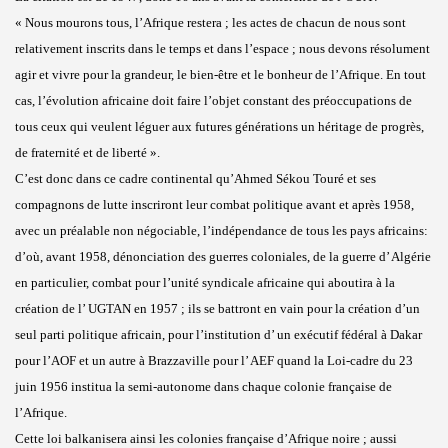
« Nous mourons tous, l’Afrique restera ; les actes de chacun de nous sont
relativement inscrits dans le temps et dans l’espace ; nous devons résolument
agir et vivre pour la grandeur, le bien-être et le bonheur de l’Afrique. En tout
cas, l’évolution africaine doit faire l’objet constant des préoccupations de
tous ceux qui veulent léguer aux futures générations un héritage de progrès,
de fraternité et de liberté ».
C’est donc dans ce cadre continental qu’Ahmed Sékou Touré et ses
compagnons de lutte inscriront leur combat politique avant et après 1958,
avec un préalable non négociable, l’indépendance de tous les pays africains:
d’où, avant 1958, dénonciation des guerres coloniales, de la guerre d’ Algérie
en particulier, combat pour l’unité syndicale africaine qui aboutira à la
création de l’ UGTAN en 1957 ; ils se battront en vain pour la création d’un
seul parti politique africain, pour l’institution d’ un exécutif fédéral à Dakar
pour l’AOF et un autre à Brazzaville pour l’ AEF quand la Loi-cadre du 23
juin 1956 institua la semi-autonome dans chaque colonie française de
l’Afrique.
Cette loi balkanisera ainsi les colonies française d’Afrique noire ; aussi