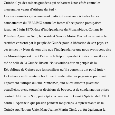
Guinée, il ya des soldats guinéens qui se battent à nos côtés contre les
mercenaires venus d’Afrique du Sud ».
Les forces armées guinéennes ont participé aussi aux côtés des forces
combattantes du FRELIMO contre les forces d’occupation portugaises
jusqu’au 5 juin 1975, date d’indépendance du Mozambique. Comme le
Président Agostino Neto, le Président Samora Moise Machel reconnaitra le
sacrifice consenti par le peuple de Guinée pour la libération de son pays, en
ces termes : « Nous devons dire que l’indépendance que nous avons conquise
au Mozambique est due à l’aide de la République de Guinée comme il en a
été de celle de la Guinée-Bissau. Nous voulons dire au peuple de la
République de Guinée que les sacrifices qu’il a consentis ont porté fruit ».
La Guinée a enfin soutenu les formations de lutte des pays où se pratiquait
l’apartheid :Afrique du Sud, Zimbabwe, Sud-ouest Africain (Namibie
actuelle), soutenu toutes les décisions de boycott et de condamnation prises
contre l’Afrique du Sud, participé à la création du Comité Spécial de l’ ONU
contre l’ Apartheid que présida pendant longtemps la représentante de la
Guinée aux Nations Unie, Mme Jeanne Martin Cissé, qui fut également la