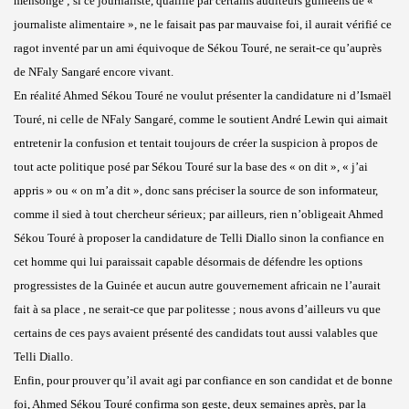
mensonge ; si ce journaliste, qualifié par certains auditeurs guinéens de «
journaliste alimentaire », ne le faisait pas par mauvaise foi, il aurait vérifié ce
ragot inventé par un ami équivoque de Sékou Touré, ne serait-ce qu’auprès
de NFaly Sangaré encore vivant.
En réalité Ahmed Sékou Touré ne voulut présenter la candidature ni d’Ismaël
Touré, ni celle de NFaly Sangaré, comme le soutient André Lewin qui aimait
entretenir la confusion et tentait toujours de créer la suspicion à propos de
tout acte politique posé par Sékou Touré sur la base des « on dit », « j’ai
appris » ou « on m’a dit », donc sans préciser la source de son informateur,
comme il sied à tout chercheur sérieux; par ailleurs, rien n’obligeait Ahmed
Sékou Touré à proposer la candidature de Telli Diallo sinon la confiance en
cet homme qui lui paraissait capable désormais de défendre les options
progressistes de la Guinée et aucun autre gouvernement africain ne l’aurait
fait à sa place , ne serait-ce que par politesse ; nous avons d’ailleurs vu que
certains de ces pays avaient présenté des candidats tout aussi valables que
Telli Diallo.
Enfin, pour prouver qu’il avait agi par confiance en son candidat et de bonne
foi, Ahmed Sékou Touré confirma son geste, deux semaines après, par la