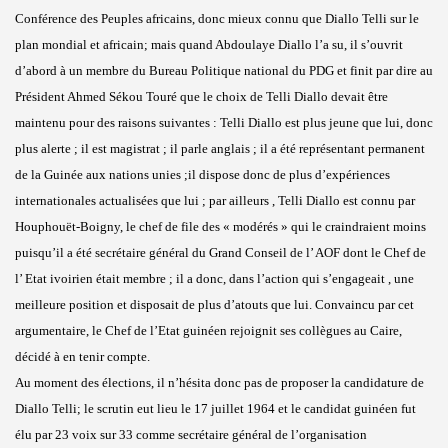
Conférence des Peuples africains, donc mieux connu que Diallo Telli sur le
plan mondial et africain; mais quand Abdoulaye Diallo l’a su, il s’ouvrit
d’abord à un membre du Bureau Politique national du PDG et finit par dire au
Président Ahmed Sékou Touré que le choix de Telli Diallo devait être
maintenu pour des raisons suivantes : Telli Diallo est plus jeune que lui, donc
plus alerte ; il est magistrat ; il parle anglais ; il a été représentant permanent
de la Guinée aux nations unies ;il dispose donc de plus d’expériences
internationales actualisées que lui ; par ailleurs , Telli Diallo est connu par
Houphouët-Boigny, le chef de file des « modérés » qui le craindraient moins
puisqu’il a été secrétaire général du Grand Conseil de l’ AOF dont le Chef de
l’ Etat ivoirien était membre ; il a donc, dans l’action qui s’engageait , une
meilleure position et disposait de plus d’atouts que lui. Convaincu par cet
argumentaire, le Chef de l’Etat guinéen rejoignit ses collègues au Caire,
décidé à en tenir compte.
Au moment des élections, il n’hésita donc pas de proposer la candidature de
Diallo Telli; le scrutin eut lieu le 17 juillet 1964 et le candidat guinéen fut
élu par 23 voix sur 33 comme secrétaire général de l’organisation