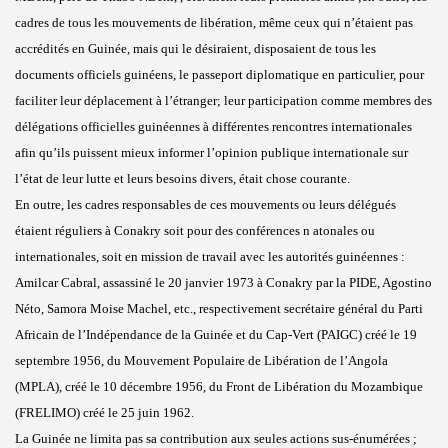
cadres de tous les mouvements de libération, même ceux qui n’étaient pas
accrédités en Guinée, mais qui le désiraient, disposaient de tous les
documents officiels guinéens, le passeport diplomatique en particulier, pour
faciliter leur déplacement à l’étranger; leur participation comme membres des
délégations officielles guinéennes à différentes rencontres internationales
afin qu’ils puissent mieux informer l’opinion publique internationale sur
l’état de leur lutte et leurs besoins divers, était chose courante.
En outre, les cadres responsables de ces mouvements ou leurs délégués
étaient réguliers à Conakry soit pour des conférences n atonales ou
internationales, soit en mission de travail avec les autorités guinéennes :
Amilcar Cabral, assassiné le 20 janvier 1973 à Conakry par la PIDE, Agostino
Néto, Samora Moise Machel, etc., respectivement secrétaire général du Parti
Africain de l’Indépendance de la Guinée et du Cap-Vert (PAIGC) créé le 19
septembre 1956, du Mouvement Populaire de Libération de l’Angola
(MPLA), créé le 10 décembre 1956, du Front de Libération du Mozambique
(FRELIMO) créé le 25 juin 1962.
La Guinée ne limita pas sa contribution aux seules actions sus-énumérées ;