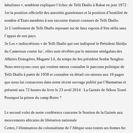
fabulistes », semblent expliquer l’échec de Telli Diallo à Rabat en juin 1972 :
1er la position officielle des autorités guinéennes et la position d’hostilité de
nombre d’Etats membres à son encontre étaient connues de Telli Diallo.
2e L’entêtement de Telli Diallo reposant sur de faux espoirs d’être réélu sans
l’appui de son pays.
3e Les « indiscrétions » de Telli Diallo qui ont indisposé le Président Ahidjo
du Cameroun contre lui ; elles sont révélées par le ministre sénégalais des
Affaires Etrangères, Magatte Lô, du temps du feu président Serdar Senghor.
Nous renvoyons ceux qui veulent mieux connaître le parcours politique de
Telli Diallo à partir de 1958 et connaître en détail ces raisons aux 16 pages
que nous lui consacrons dans notre récent ouvrage publié par l’Harmattan et
présenté aux 72 heures du livre le 23 avril 2014 : La Guinée de Sékou Touré.
Pourquoi la prison du camp Boiro ?
Le second volet de notre conférence concerne le Soutien de la Guinée aux
mouvements africains de libération nationale
Certes, l’élimination du colonialisme de l’Afrique sous toutes ses formes fut