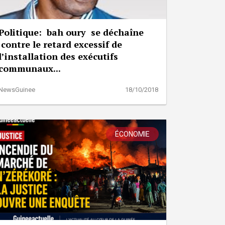
Politique: bah oury se déchaîne
contre le retard excessif de
l’installation des exécutifs
communaux...
NewsGuinee
18/10/2018
ÉCONOMIE