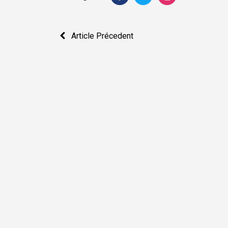
Navigation
Article Précedent
de
l’article