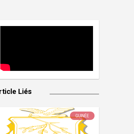
rticle Liés
GUINÉE