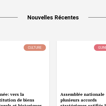
Nouvelles Récentes
CULTURE
GUIN
née: vers la
Assemblée nationale 
titution de biens
plusieurs accords
turels et historiques
stratégiques ratifiés 