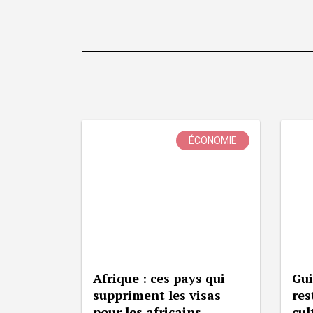
ÉCONOMIE
Afrique : ces pays qui
Gui
suppriment les visas
res
pour les africains
cul