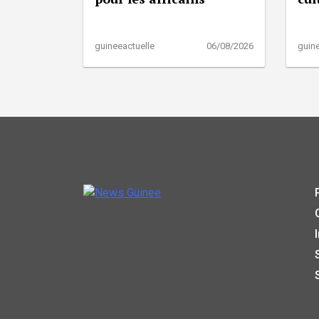
guineeactuelle
06/08/2026
guine