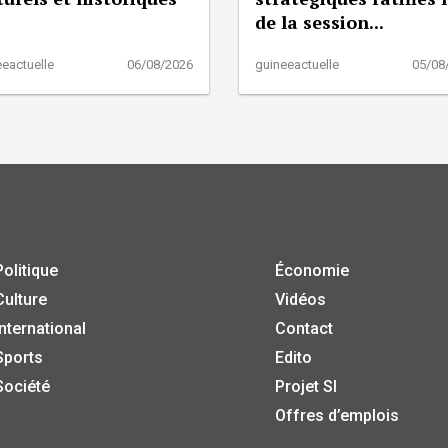
de la session...
eactuelle
06/08/2026
guineeactuelle
05/08
Politique
Économie
Culture
Vidéos
International
Contact
Sports
Edito
Société
Projet SI
Offres d’emplois