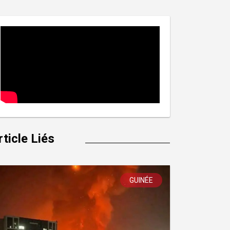
rticle Liés
GUINÉE