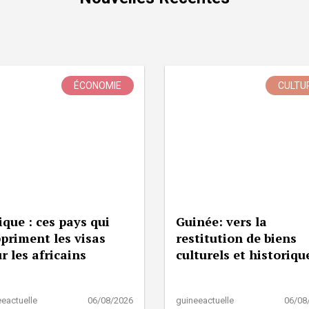
ÉCONOMIE
CULTU
ique : ces pays qui
Guinée: vers la
priment les visas
restitution de biens
r les africains
culturels et historiqu
eactuelle
06/08/2026
guineeactuelle
06/08