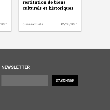
restitution de biens
culturels et historiques
/2026
guineeactuelle
06/08/2026
NEWSLETTER
S'ABONNER