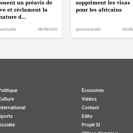
osent un préavis de
suppriment les visas
ve et réclament la
pour les africains
nature d...
eactuelle
08/08/2026
guineeactuelle
06/08
Politique
Économie
Culture
Vidéos
International
Contact
Sports
Edito
Société
Projet SI