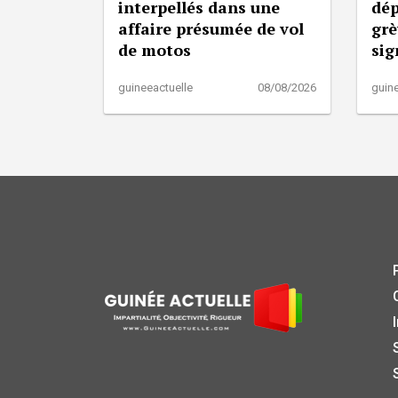
interpellés dans une
dép
affaire présumée de vol
grè
de motos
sig
guineeactuelle
08/08/2026
guine