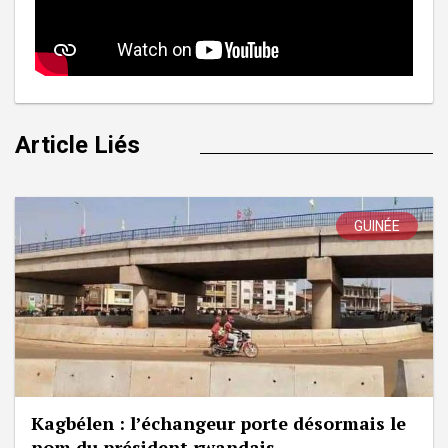
Article Liés
GUINÉE
Kagbélen : l’échangeur porte désormais le
nom du président rwandais