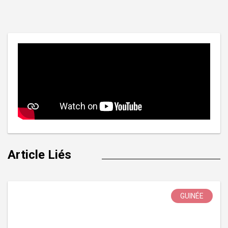
de
l’article
Article Liés
GUINÉE