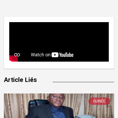
de
l’article
Article Liés
GUINÉE