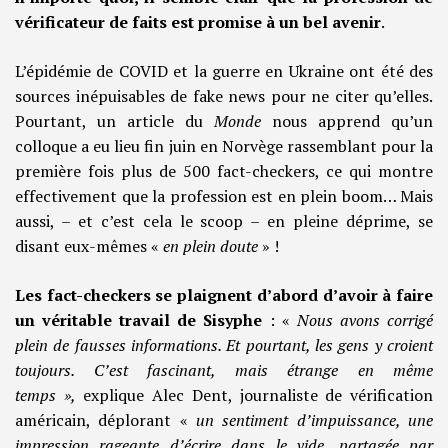
vérificateur de faits est promise à un bel avenir
.
L’épidémie de COVID et la guerre en Ukraine ont été des
sources inépuisables de fake news pour ne citer qu’elles.
Pourtant, un article du
Monde
nous apprend qu’un
colloque a eu lieu fin juin en Norvège rassemblant pour la
première fois plus de 500 fact-checkers, ce qui montre
effectivement que la profession est en plein boom… Mais
aussi, – et c’est cela le scoop – en pleine déprime, se
disant eux-mêmes «
en plein doute
» !
Les fact-checkers se plaignent d’abord d’avoir à faire
un véritable travail de Sisyphe
: «
Nous avons corrigé
plein de fausses informations. Et pourtant, les gens y croient
toujours. C’est fascinant, mais étrange en même
temps »,
explique Alec Dent, journaliste de vérification
américain, déplorant «
un sentiment d’impuissance, une
impression rageante d’écrire dans le vide, partagée par