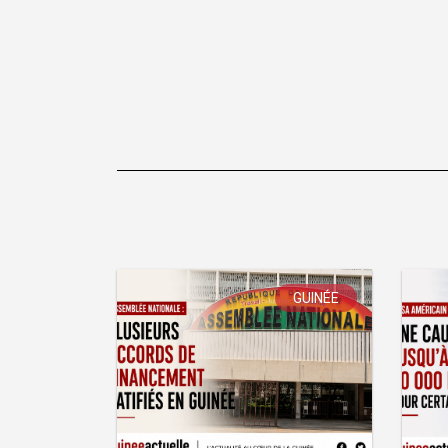
de
l’article
GUINÉE