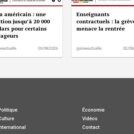
a américain : une
Enseignants
tion jusqu’à 20 000
contractuels : la grèv
lars pour certains
menace la rentrée
yageurs
eactuelle
03/08/2026
guineeactuelle
02/08
Politique
Économie
Culture
Vidéos
International
Contact