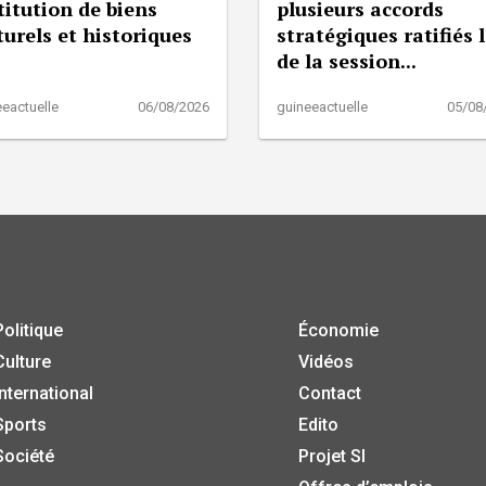
titution de biens
plusieurs accords
turels et historiques
stratégiques ratifiés 
de la session...
eactuelle
06/08/2026
guineeactuelle
05/08
Politique
Économie
Culture
Vidéos
International
Contact
Sports
Edito
Société
Projet SI