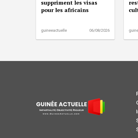
suppriment les visas
res
pour les africains
cul
guineeactuelle
06/08/2026
guine