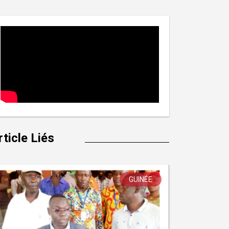
rticle Liés
GUINÉE