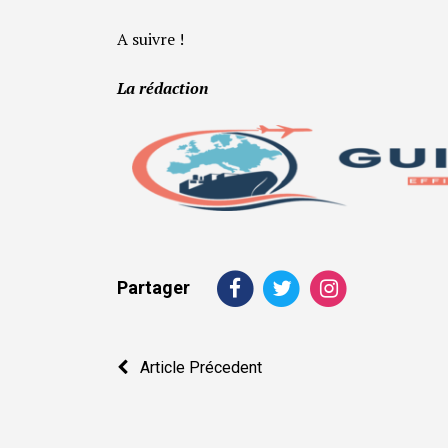
A suivre !
La rédaction
Partager
Navigation
Article Précedent
de
l’article