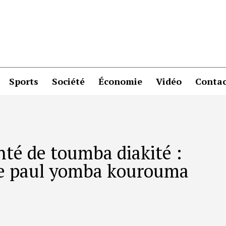
Sports
Société
Économie
Vidéo
Contac
nté de toumba diakité :
tre paul yomba kourouma