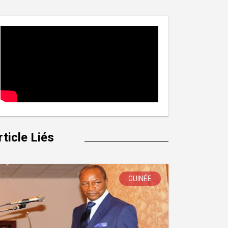
rticle Liés
GUINÉE