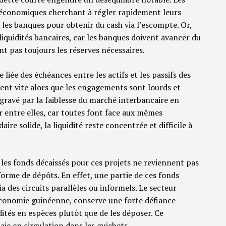
s économiques cherchant à régler rapidement leurs
s les banques pour obtenir du cash via l’escompte. Or,
liquidités bancaires, car les banques doivent avancer du
t pas toujours les réserves nécessaires.
 liée des échéances entre les actifs et les passifs des
sent vite alors que les engagements sont lourds et
ravé par la faiblesse du marché interbancaire en
r entre elles, car toutes font face aux mêmes
re solide, la liquidité reste concentrée et difficile à
 les fonds décaissés pour ces projets ne reviennent pas
forme de dépôts. En effet, une partie de ces fonds
 des circuits parallèles ou informels. Le secteur
’économie guinéenne, conserve une forte défiance
dités en espèces plutôt que de les déposer. Ce
e en circulation dans les guichets.