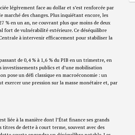
iée légèrement face au dollar et s’est renforcée par
le marché des changes. Plus inquiétant encore, les
 27 % en un an, ne couvrant plus que moins de deux
l fort de vulnérabilité extérieure. Ce déséquilibre
entrale à intervenir efficacement pour stabiliser la
, passant de 0,4 % à 1,6 % du PIB en un trimestre, en
s investissements publics et d’une mobilisation
ation pose un défi classique en macroéconomie : un
ut exercer une pression sur la masse monétaire et, par
est liée à la manière dont l’État finance ses grands
s titres de dette à court terme, souvent avec des
a dette courte engendre un déséquilibre notable. Les