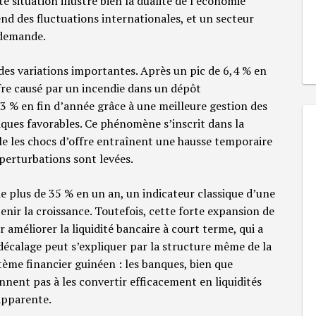
te situation illustre bien la dualité de l’économie
end des fluctuations internationales, et un secteur
 demande.
 des variations importantes. Après un pic de 6,4 % en
re causé par un incendie dans un dépôt
3 % en fin d’année grâce à une meilleure gestion des
ques favorables. Ce phénomène s’inscrit dans la
e les chocs d’offre entraînent une hausse temporaire
s perturbations sont levées.
e plus de 35 % en un an, un indicateur classique d’une
enir la croissance. Toutefois, cette forte expansion de
 améliorer la liquidité bancaire à court terme, qui a
décalage peut s’expliquer par la structure même de la
stème financier guinéen : les banques, bien que
nnent pas à les convertir efficacement en liquidités
 apparente.