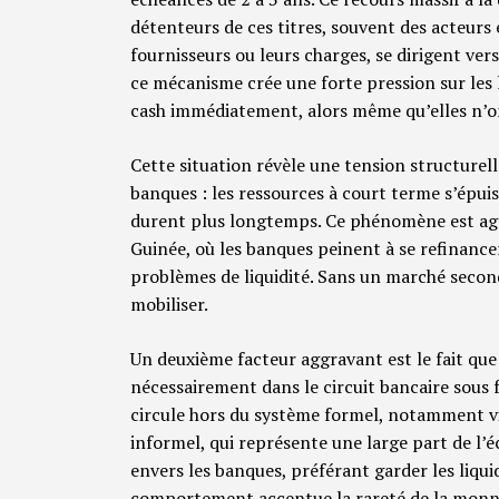
détenteurs de ces titres, souvent des acteur
fournisseurs ou leurs charges, se dirigent ver
ce mécanisme crée une forte pression sur les 
cash immédiatement, alors même qu’elles n’on
Cette situation révèle une tension structurelle
banques : les ressources à court terme s’épui
durent plus longtemps. Ce phénomène est agg
Guinée, où les banques peinent à se refinance
problèmes de liquidité. Sans un marché secondai
mobiliser.
Un deuxième facteur aggravant est le fait que
nécessairement dans le circuit bancaire sous 
circule hors du système formel, notamment via
informel, qui représente une large part de l
envers les banques, préférant garder les liqui
comportement accentue la rareté de la monnai