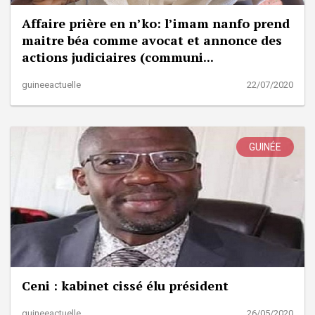
Affaire prière en n’ko: l’imam nanfo prend
maitre béa comme avocat et annonce des
actions judiciaires (communi...
guineeactuelle
22/07/2020
GUINÉE
Ceni : kabinet cissé élu président
guineeactuelle
26/05/2020