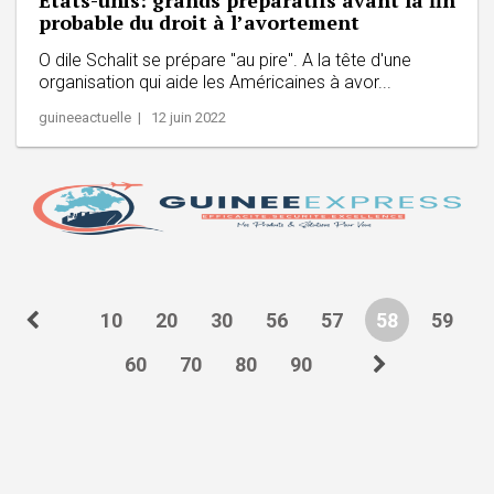
probable du droit à l’avortement
O dile Schalit se prépare "au pire". A la tête d'une
organisation qui aide les Américaines à avor...
guineeactuelle | 12 juin 2022
10
20
30
56
57
58
59
60
70
80
90