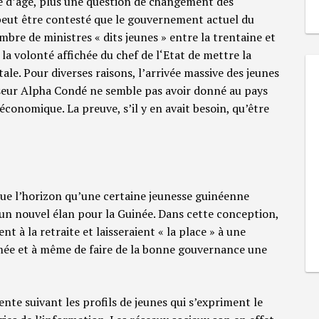
e d’âge, plus une question de changement des
e peut être contesté que le gouvernement actuel du
e de ministres « dits jeunes » entre la trentaine et
la volonté affichée du chef de l‘Etat de mettre la
le. Pour diverses raisons, l’arrivée massive des jeunes
seur Alpha Condé ne semble pas avoir donné au pays
économique. La preuve, s’il y en avait besoin, qu’être
ue l’horizon qu’une certaine jeunesse guinéenne
n nouvel élan pour la Guinée. Dans cette conception,
nt à la retraite et laisseraient « la place » à une
ée et à même de faire de la bonne gouvernance une
ente suivant les profils de jeunes qui s’expriment le