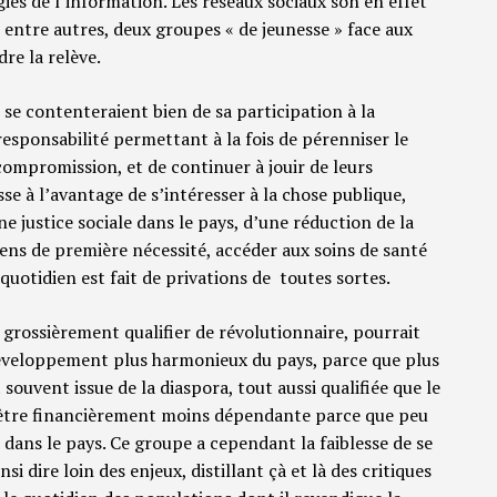
ies de l’information. Les réseaux sociaux son en effet
 entre autres, deux groupes « de jeunesse » face aux
re la relève.
 se contenteraient bien de sa participation à la
responsabilité permettant à la fois de pérenniser le
promission, et de continuer à jouir de leurs
se à l’avantage de s’intéresser à la chose publique,
e justice sociale dans le pays, d’une réduction de la
biens de première nécessité, accéder aux soins de santé
quotidien est fait de privations de toutes sortes.
 grossièrement qualifier de révolutionnaire, pourrait
développement plus harmonieux du pays, parce que plus
 souvent issue de la diaspora, tout aussi qualifiée que le
d’être financièrement moins dépendante parce que peu
ans le pays. Ce groupe a cependant la faiblesse de se
i dire loin des enjeux, distillant çà et là des critiques