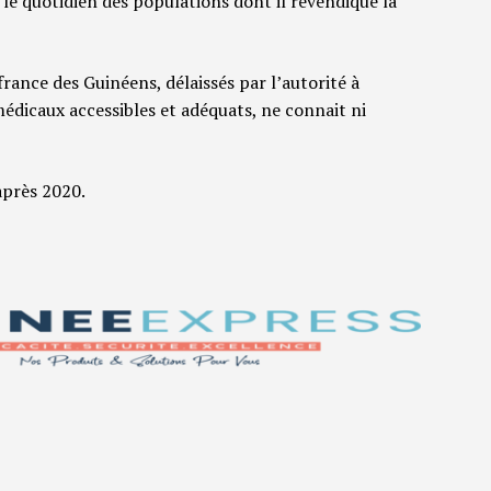
le quotidien des populations dont il revendique la
rance des Guinéens, délaissés par l’autorité à
médicaux accessibles et adéquats, ne connait ni
après 2020.