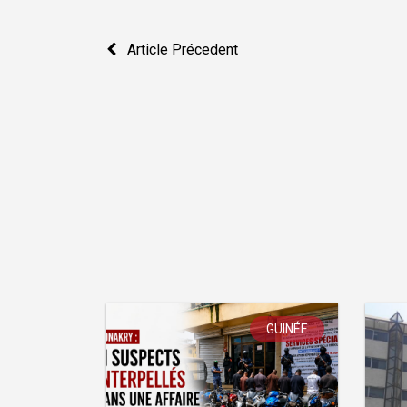
Navigation
Article Précedent
de
l’article
GUINÉE