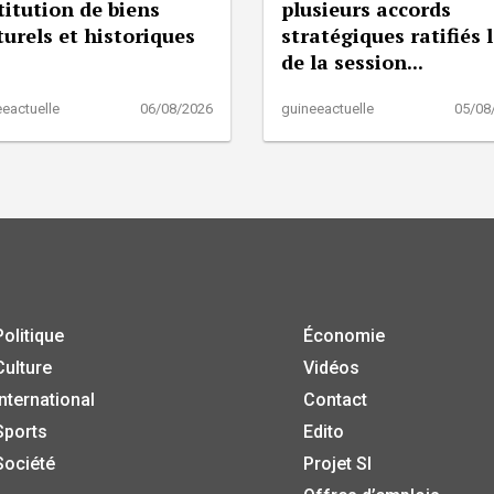
titution de biens
plusieurs accords
turels et historiques
stratégiques ratifiés 
de la session...
eactuelle
06/08/2026
guineeactuelle
05/08
Politique
Économie
Culture
Vidéos
International
Contact
Sports
Edito
Société
Projet SI