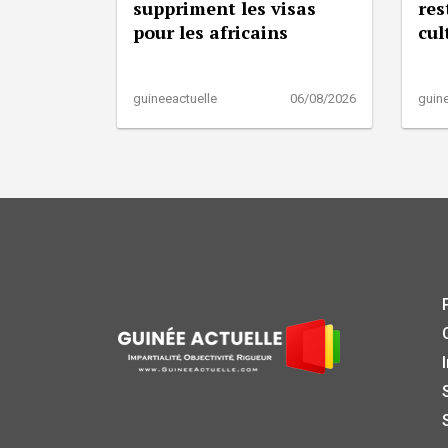
suppriment les visas
res
pour les africains
cul
guineeactuelle
06/08/2026
guine