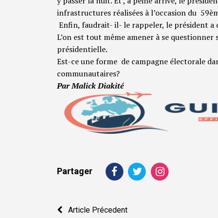
y passer la nuit. Et , à peine arrivé, le préside
infrastructures réalisées à l’occasion du 59è
Enfin, faudrait- il- le rappeler, le président
L’on est tout même amener à se questionner s
présidentielle.
Est-ce une forme de campagne électorale dan
communautaires?
Par Malick Diakité
Partager
Navigation
Article Précedent