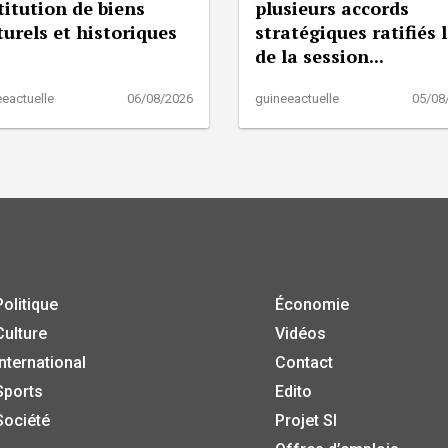
titution de biens
plusieurs accords
turels et historiques
stratégiques ratifiés 
de la session...
eactuelle
06/08/2026
guineeactuelle
05/08
Politique
Économie
Culture
Vidéos
International
Contact
Sports
Edito
Société
Projet SI