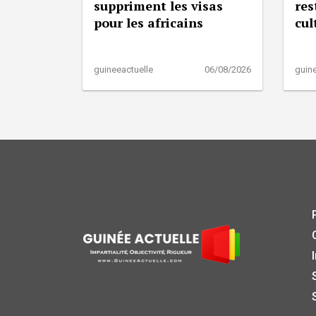
suppriment les visas
res
pour les africains
cul
guineeactuelle
06/08/2026
guine