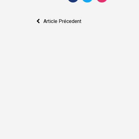
Navigation
Article Précedent
de
l’article