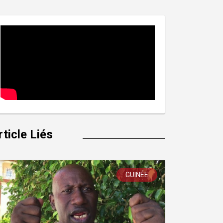
rticle Liés
GUINÉE