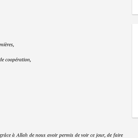
umières,
de coopération,
grâce à Allah de nous avoir permis de voir ce jour, de faire