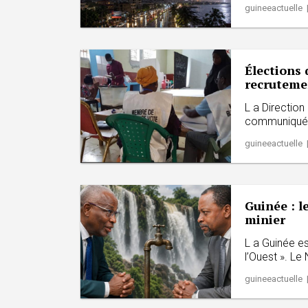
guineeactuelle 
Élections 
recruteme
L a Direction
communiqué pu
guineeactuelle 
Guinée : l
minier
L a Guinée es
l’Ouest ». Le 
guineeactuelle 