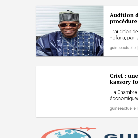
Audition d
procédure
L ’audition d
Fofana, par 
guineeactuelle 
Crief : un
kassory fo
L a Chambre 
économiques 
guineeactuelle 