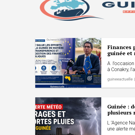
Finances p
guinée et 
A l’occasion 
à Conakry, l’
guineeactuelle 
Guinée : d
plusieurs 
L ’Agence Na
une alerte m