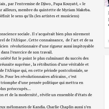
lais , par l’entremise de Djiwo , Papa Kouyaté, « le
par ailleurs, membre du quintette de Myriam Makeba.
éfinit le sens qu’ils (les artistes et musiciens)
onscience sociale . Il s’acquérait bien plus sûrement
rel de l’Afrique . Cette connaissance, de l’art et de sa
usicien révolutionnaire d’une rigueur aussi impitoyable
 dans l’exercice de son travail.
riété fut le point le plus culminant du succès des
 réussite suprême , la rétribution d’une véritable et
 de l’Afrique qui, en cette période postcoloniale, se
e. Pour les révolutionnaires africains , c’est
e triomphe d’une pensée politique qui mettra en
e plus préoccupés…
tion et de la modernité , révèle un ensemble d’états de
eux mélomanes de Kandia. Charlie Chaplin aussi s’en