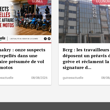
GUINÉE
ÉCONOM
akry : onze suspects
Bcrg : les travailleurs
erpellés dans une
déposent un préavis 
aire présumée de vol
grève et réclament la
 motos
signature d...
eactuelle
08/08/2026
guineeactuelle
08/08