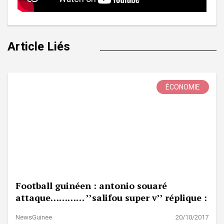
Article Liés
ÉCONOMIE
Football guinéen : antonio souaré
attaque………… ’’salifou super v’’ réplique :
NewsGuinee
20/10/2017