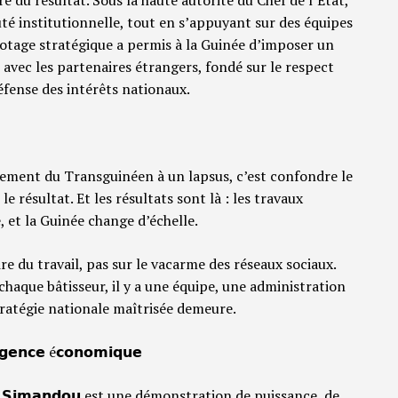
oyauté institutionnelle, tout en s’appuyant sur des équipes
ilotage stratégique a permis à la Guinée d’imposer un
avec les partenaires étrangers, fondé sur le respect
éfense des intérêts nationaux.
ment du Transguinéen à un lapsus, c’est confondre le
le résultat. Et les résultats sont là : les travaux
 et la Guinée change d’échelle.
e du travail, pas sur le vacarme des réseaux sociaux.
e chaque bâtisseur, il y a une équipe, une administration
stratégie nationale maîtrisée demeure.
𝗶𝗴𝗲𝗻𝗰𝗲 é𝗰𝗼𝗻𝗼𝗺𝗶𝗾𝘂𝗲
𝗶𝗺𝗮𝗻𝗱𝗼𝘂 est une démonstration de puissance, de