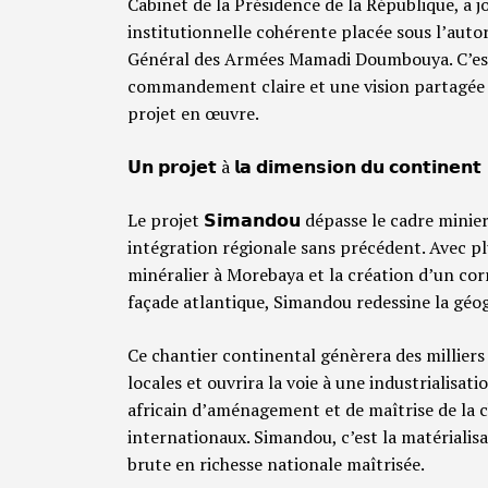
Cabinet de la Présidence de la République, a 
institutionnelle cohérente placée sous l’autor
Général des Armées Mamadi Doumbouya. C’est 
commandement claire et une vision partagée q
projet en œuvre.
𝗨𝗻 𝗽𝗿𝗼𝗷𝗲𝘁 à 𝗹𝗮 𝗱𝗶𝗺𝗲𝗻𝘀𝗶𝗼𝗻 𝗱𝘂 𝗰𝗼𝗻𝘁𝗶𝗻𝗲𝗻𝘁
Le projet 𝗦𝗶𝗺𝗮𝗻𝗱𝗼𝘂 dépasse le cadre min
intégration régionale sans précédent. Avec plu
minéralier à Morebaya et la création d’un corr
façade atlantique, Simandou redessine la géo
Ce chantier continental génèrera des millier
locales et ouvrira la voie à une industrialisa
africain d’aménagement et de maîtrise de la c
internationaux. Simandou, c’est la matérialisa
brute en richesse nationale maîtrisée.