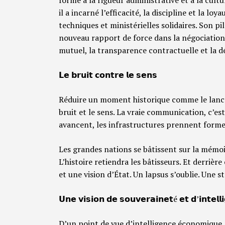
il a incarné l’efficacité, la discipline et la l
techniques et ministérielles solidaires. Son p
nouveau rapport de force dans la négociation 
mutuel, la transparence contractuelle et la d
𝗟𝗲 𝗯𝗿𝘂𝗶𝘁 𝗰𝗼𝗻𝘁𝗿𝗲 𝗹𝗲 𝘀𝗲𝗻𝘀
Réduire un moment historique comme le lance
bruit et le sens. La vraie communication, c’est 
avancent, les infrastructures prennent forme,
Les grandes nations se bâtissent sur la mémoir
L’histoire retiendra les bâtisseurs. Et derrièr
et une vision d’État. Un lapsus s’oublie. Une 
𝗨𝗻𝗲 𝘃𝗶𝘀𝗶𝗼𝗻 𝗱𝗲 𝘀𝗼𝘂𝘃𝗲𝗿𝗮𝗶𝗻𝗲𝘁é 𝗲𝘁 𝗱’𝗶𝗻𝘁𝗲𝗹
D’un point de vue d’intelligence économique, 