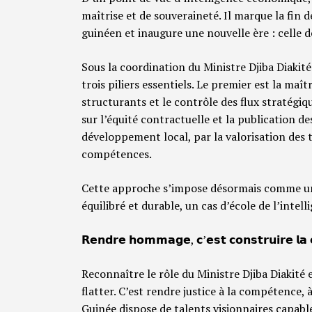
maîtrise et de souveraineté. Il marque la fin 
guinéen et inaugure une nouvelle ère : celle 
Sous la coordination du Ministre Djiba Diakité
trois piliers essentiels. Le premier est la maît
structurants et le contrôle des flux stratégiq
sur l’équité contractuelle et la publication de
développement local, par la valorisation des t
compétences.
Cette approche s’impose désormais comme un
équilibré et durable, un cas d’école de l’inte
𝗥𝗲𝗻𝗱𝗿𝗲 𝗵𝗼𝗺𝗺𝗮𝗴𝗲, 𝗰’𝗲𝘀𝘁 𝗰𝗼𝗻𝘀𝘁𝗿𝘂𝗶𝗿𝗲 𝗹𝗮 
Reconnaître le rôle du Ministre Djiba Diakité 
flatter. C’est rendre justice à la compétence, à
Guinée dispose de talents visionnaires capable