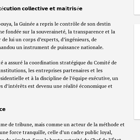
é𝗰𝘂𝘁𝗶𝗼𝗻 𝗰𝗼𝗹𝗹𝗲𝗰𝘁𝗶𝘃𝗲 𝗲𝘁 𝗺𝗮î𝘁𝗿𝗶𝘀é𝗲
ya, la Guinée a repris le contrôle de son destin
he fondée sur la souveraineté, la transparence et la
r de lui un corps d’experts, d’ingénieurs, de
imandou un instrument de puissance nationale.
té a assuré la coordination stratégique du Comité de
nstitutions, les entreprises partenaires et les
dentielle et à la discipline de l’équipe exécutive, un
s d’intérêts est devenu une réalité économique et
𝗰𝗲
me de tribune, mais comme un acteur de la méthode et
 une force tranquille, celle d’un cadre public loyal,
re du résultat. Sous la haute autorité du Chef de l’État,