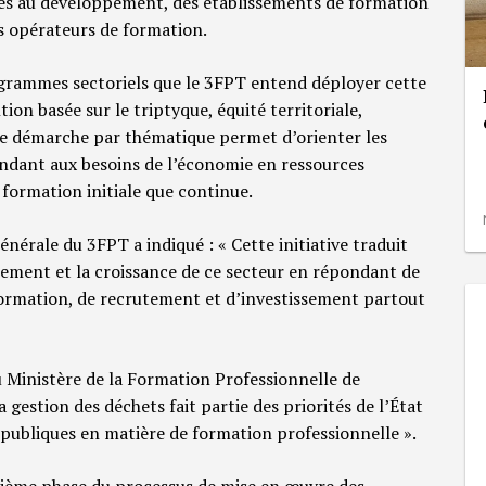
res au développement, des établissements de formation
es opérateurs de formation.
ogrammes sectoriels que le 3FPT entend déployer cette
ion basée sur le triptyque, équité territoriale,
tte démarche par thématique permet d’orienter les
ndant aux besoins de l’économie en ressources
a formation initiale que continue.
énérale du 3FPT a indiqué : « Cette initiative traduit
pement et la croissance de ce secteur en répondant de
formation, de recrutement et d’investissement partout
Ministère de la Formation Professionnelle de
 gestion des déchets fait partie des priorités de l’État
s publiques en matière de formation professionnelle ».
uxième phase du processus de mise en œuvre des