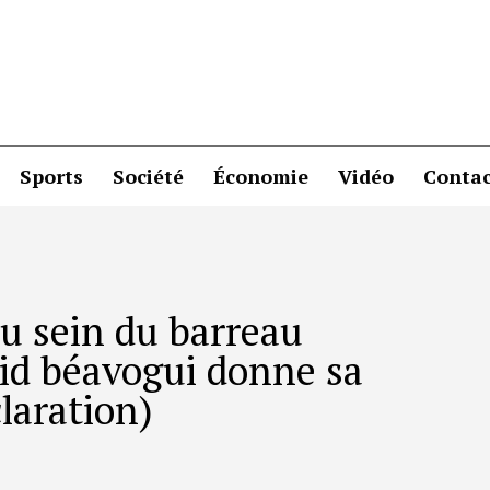
Sports
Société
Économie
Vidéo
Contac
u sein du barreau
vid béavogui donne sa
claration)