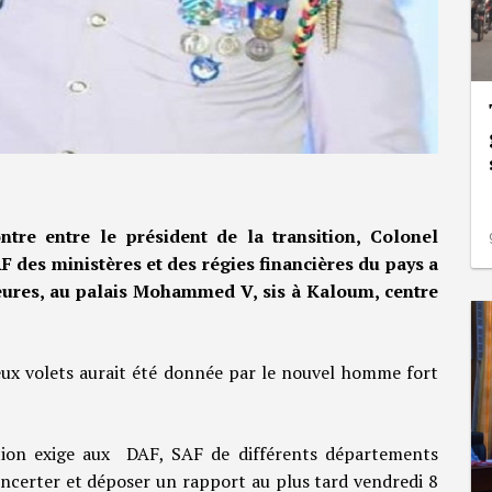
ntre entre le président de la transition, Colonel
des ministères et des régies financières du pays a
heures, au palais Mohammed V, sis à Kaloum, centre
eux volets aurait été donnée par le nouvel homme fort
ition exige aux DAF, SAF de différents départements
 concerter et déposer un rapport au plus tard vendredi 8