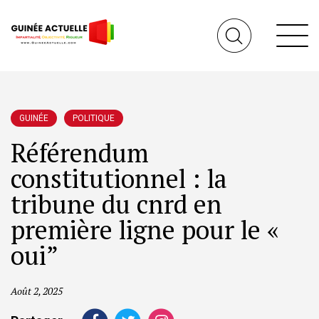
GUINÉE
POLITIQUE
Référendum
constitutionnel : la
tribune du cnrd en
première ligne pour le «
oui”
Août 2, 2025