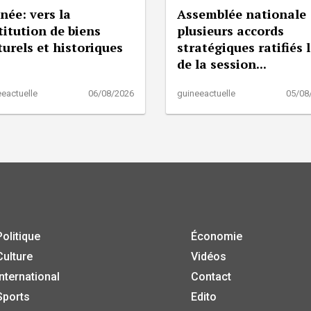
née: vers la
Assemblée nationale 
titution de biens
plusieurs accords
turels et historiques
stratégiques ratifiés 
de la session...
eactuelle
06/08/2026
guineeactuelle
05/08
Politique
Économie
Culture
Vidéos
International
Contact
Sports
Edito