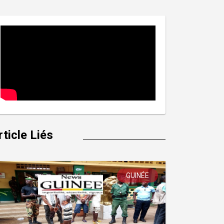
rticle Liés
GUINÉE