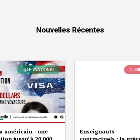
Nouvelles Récentes
INTERNATIONAL
GUIN
a américain : une
Enseignants
tion jusqu’à 20 000
contractuels : la grèv