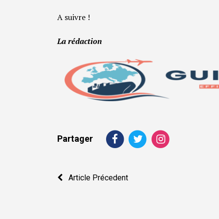
A suivre !
La rédaction
Partager
Navigation
Article Précedent
de
l’article