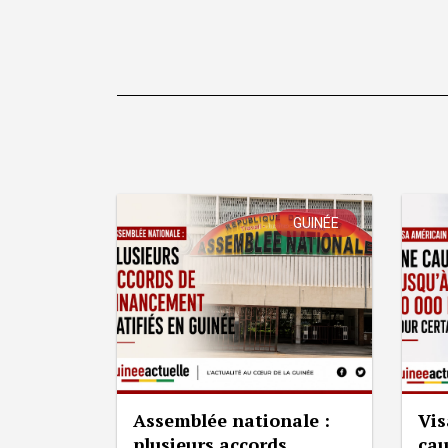
GUINÉE
Assemblée nationale :
Vis
plusieurs accords
cau