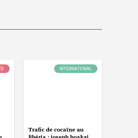
ÉE
INTERNATIONAL
Trafic de cocaïne au
e
libéria : joseph boakai