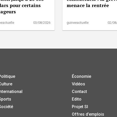
lars pour certains
menace la rentrée
yageurs
eactuelle
03/08/2026
guineeactuelle
02/08
Politique
Économie
Culture
Vidéos
International
Contact
Sports
Edito
Société
Projet SI
Offres d’emplois