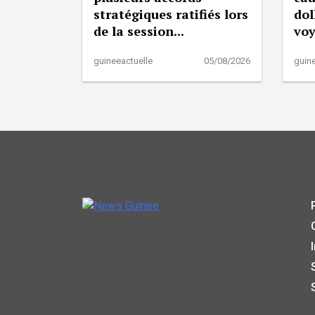
stratégiques ratifiés lors
dol
de la session...
vo
guineeactuelle
05/08/2026
guine