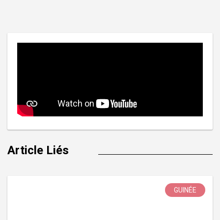
de
l’article
Article Liés
GUINÉE