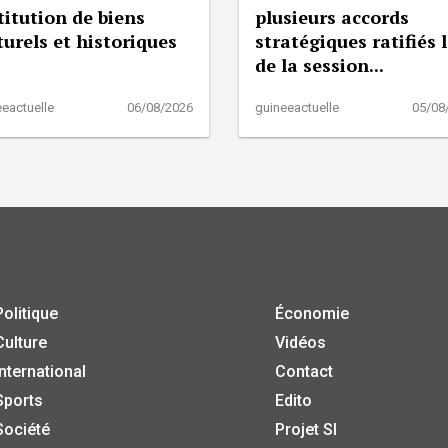
titution de biens
plusieurs accords
turels et historiques
stratégiques ratifiés 
de la session...
eactuelle
06/08/2026
guineeactuelle
05/08
Politique
Économie
Culture
Vidéos
International
Contact
Sports
Edito
Société
Projet SI