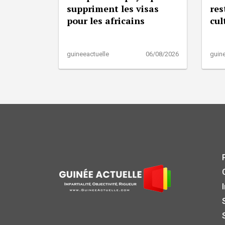
suppriment les visas
res
pour les africains
cul
guineeactuelle
06/08/2026
guine