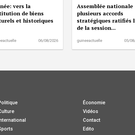
née: vers la
Assemblée nationale 
titution de biens
plusieurs accords
turels et historiques
stratégiques ratifiés 
de la session...
eactuelle
06/08/2026
guineeactuelle
05/08
Politique
Économie
Culture
Vidéos
International
Contact
Sports
Edito